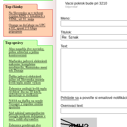
Vacsi pokrok bude pri 3210
Top články
Odpovedať
Na Slovensku sa v tichosti
vypína ADSL v lokalitách s
Meno:
VDSL, už 31. mája
Orange sa doťahuje na UPC
a O2, spustí 2.5 Gbps
pripojenie
Titulok:
Top správy
Text:
Alza nasadila dve novinky,
jednu užitočnú a jednu
kontroverznú
Maďarsko jadrovú elektráreň
nakoniec kompletne
neodstavilo, Rumunsko mení
tok Dunaja
Ďalšia jadrová elektráreň
južne od Slovenska musela
kvôli teplu znížiť výkon
Železnice znižujú kvôli teplu
rýchlosť iba na 50 km/h,
spôsobuje to meškanie
Prihláste sa
a povoľte si emailové notifiká
NASA na diaľku na sonde
Voyager 2 úspešne znížila
Overovací text:
spotrebu
Súd zakázal samojazdiacim
Google taxíkom dobíjanie v
noci, rušili obyvateľov
Železnice predávajú dve