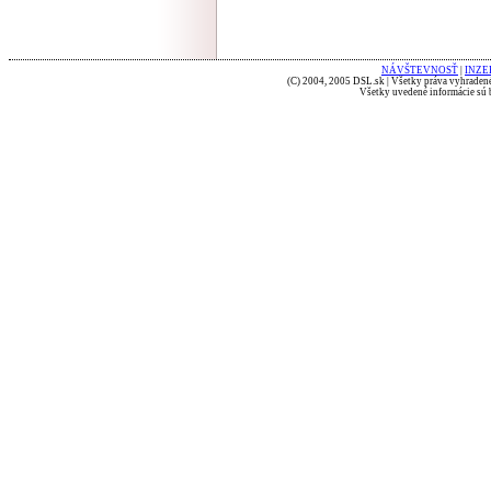
NÁVŠTEVNOSŤ
|
INZE
(C) 2004, 2005 DSL.sk | Všetky práva vyhradené
Všetky uvedené informácie sú b