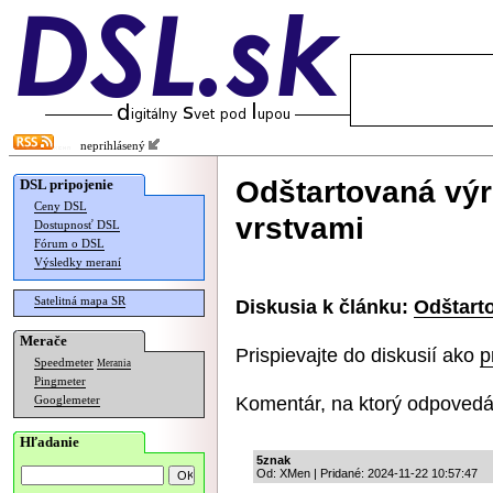
neprihlásený
Odštartovaná výr
DSL pripojenie
Ceny DSL
vrstvami
Dostupnosť DSL
Fórum o DSL
Výsledky meraní
Satelitná mapa SR
Diskusia k článku:
Odštart
Merače
Prispievajte do diskusií ako
p
Speedmeter
Merania
Pingmeter
Komentár, na ktorý odpovedá
Googlemeter
Hľadanie
5znak
Od: XMen | Pridané: 2024-11-22 10:57:47