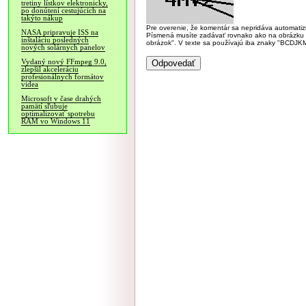
tretiny lístkov elektronicky,
po donútení cestujúcich na
takýto nákup
Pre overenie, že komentár sa nepridáva automatizov
NASA pripravuje ISS na
Písmená musíte zadávať rovnako ako na obrázku veľk
inštaláciu posledných
obrázok". V texte sa používajú iba znaky "BC
nových solárnych panelov
Vydaný nový FFmpeg 9.0,
zlepšil akceleráciu
profesionálnych formátov
videa
Microsoft v čase drahých
pamätí sľubuje
optimalizovať spotrebu
RAM vo Windows 11