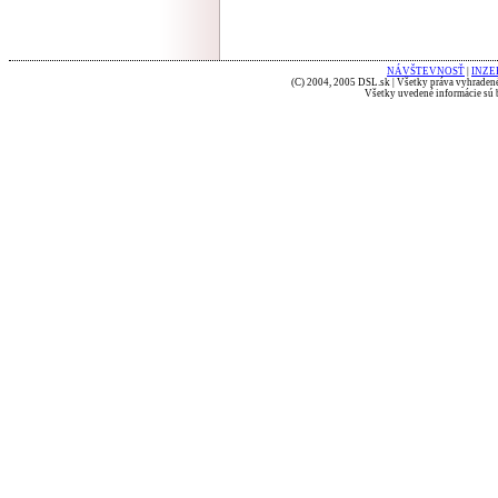
NÁVŠTEVNOSŤ
|
INZE
(C) 2004, 2005 DSL.sk | Všetky práva vyhradené
Všetky uvedené informácie sú b