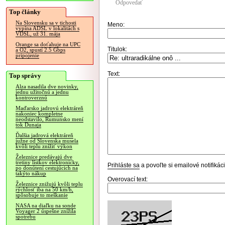
Odpovedať
Top články
Na Slovensku sa v tichosti
Meno:
vypína ADSL v lokalitách s
VDSL, už 31. mája
Orange sa doťahuje na UPC
Titulok:
a O2, spustí 2.5 Gbps
pripojenie
Text:
Top správy
Alza nasadila dve novinky,
jednu užitočnú a jednu
kontroverznú
Maďarsko jadrovú elektráreň
nakoniec kompletne
neodstavilo, Rumunsko mení
tok Dunaja
Ďalšia jadrová elektráreň
južne od Slovenska musela
kvôli teplu znížiť výkon
Železnice predávajú dve
tretiny lístkov elektronicky,
Prihláste sa
a povoľte si emailové notifiká
po donútení cestujúcich na
takýto nákup
Overovací text:
Železnice znižujú kvôli teplu
rýchlosť iba na 50 km/h,
spôsobuje to meškanie
NASA na diaľku na sonde
Voyager 2 úspešne znížila
spotrebu