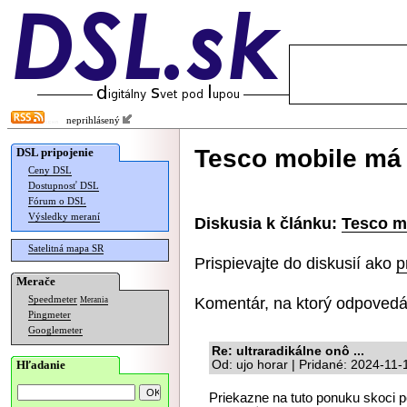
neprihlásený
Tesco mobile má 
DSL pripojenie
Ceny DSL
Dostupnosť DSL
Fórum o DSL
Výsledky meraní
Diskusia k článku:
Tesco m
Satelitná mapa SR
Prispievajte do diskusií ako
p
Merače
Komentár, na ktorý odpovedá
Speedmeter
Merania
Pingmeter
Googlemeter
Re: ultraradikálne onô ...
Hľadanie
Od: ujo horar | Pridané: 2024-11-
Priekazne na tuto ponuku skoci po