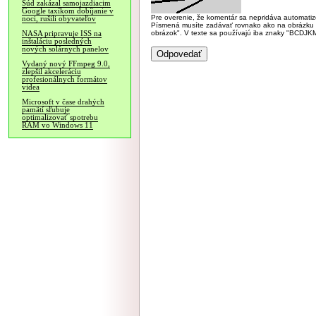
Súd zakázal samojazdiacim
Google taxíkom dobíjanie v
Pre overenie, že komentár sa nepridáva automatizov
noci, rušili obyvateľov
Písmená musíte zadávať rovnako ako na obrázku veľk
obrázok". V texte sa používajú iba znaky "BC
NASA pripravuje ISS na
inštaláciu posledných
nových solárnych panelov
Vydaný nový FFmpeg 9.0,
zlepšil akceleráciu
profesionálnych formátov
videa
Microsoft v čase drahých
pamätí sľubuje
optimalizovať spotrebu
RAM vo Windows 11