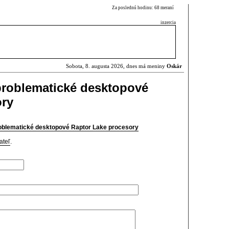
Za poslednú hodinu: 68 meraní
inzercia
Sobota, 8. augusta 2026, dnes má meniny
Oskár
 problematické desktopové
ory
problematické desktopové Raptor Lake procesory
ateľ
.