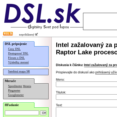
neprihlásený
Intel zažalovaný za
DSL pripojenie
Ceny DSL
Raptor Lake proces
Dostupnosť DSL
Fórum o DSL
Výsledky meraní
Diskusia k článku:
Intel zažalovaný za 
Satelitná mapa SR
Prispievajte do diskusií ako
prihlásený užív
Meno:
Merače
Speedmeter
Merania
Pingmeter
Titulok:
Googlemeter
Hľadanie
Text: