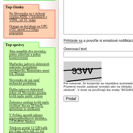
Top články
Na Slovensku sa v tichosti
vypína ADSL v lokalitách s
VDSL, už 31. mája
Orange sa doťahuje na UPC
a O2, spustí 2.5 Gbps
pripojenie
Prihláste sa
a povoľte si emailové notifiká
Top správy
Overovací text:
Alza nasadila dve novinky,
jednu užitočnú a jednu
kontroverznú
Maďarsko jadrovú elektráreň
nakoniec kompletne
neodstavilo, Rumunsko mení
tok Dunaja
Slovensko.sk má opäť
technické problémy
Pre overenie, že komentár sa nepridáva automatizov
Písmená musíte zadávať rovnako ako na obrázku veľk
Ďalšia jadrová elektráreň
obrázok". V texte sa používajú iba znaky "BC
južne od Slovenska musela
kvôli teplu znížiť výkon
Železnice znižujú kvôli teplu
rýchlosť iba na 50 km/h,
spôsobuje to meškanie
V Poľsku spustili takmer
gigawatthodinové úložisko,
z LiFePO4 článkov
Telekom pridal 12 GB balík
pre Easy, chce zaň 12 eur