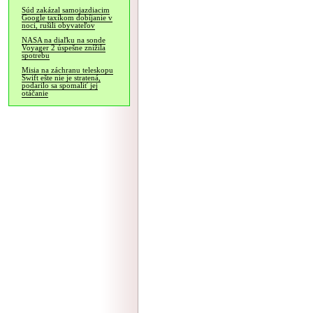
Súd zakázal samojazdiacim
Google taxíkom dobíjanie v
noci, rušili obyvateľov
NASA na diaľku na sonde
Voyager 2 úspešne znížila
spotrebu
Misia na záchranu teleskopu
Swift ešte nie je stratená,
podarilo sa spomaliť jej
otáčanie