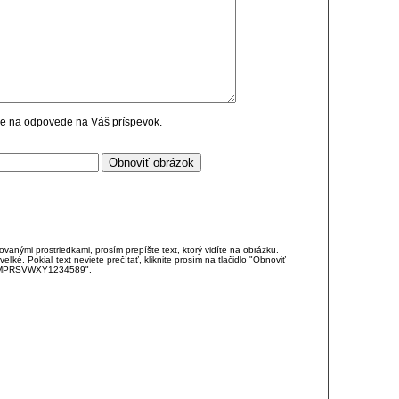
cie na odpovede na Váš príspevok.
anými prostriedkami, prosím prepíšte text, ktorý vidíte na obrázku.
é. Pokiaľ text neviete prečítať, kliknite prosím na tlačidlo "Obnoviť
DJKMPRSVWXY1234589".