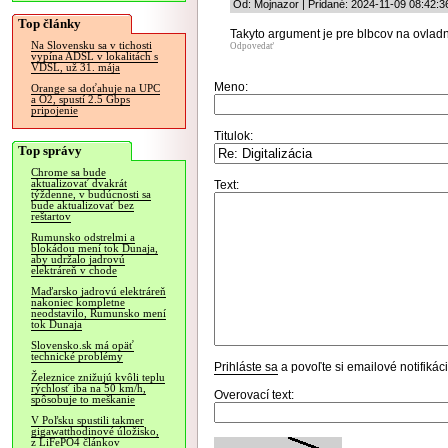
Od: Mojnazor | Pridané: 2024-11-09 08:42:3
Top články
Takyto argument je pre blbcov na ovladn
Na Slovensku sa v tichosti
Odpovedať
vypína ADSL v lokalitách s
VDSL, už 31. mája
Meno:
Orange sa doťahuje na UPC
a O2, spustí 2.5 Gbps
pripojenie
Titulok:
Top správy
Chrome sa bude
aktualizovať dvakrát
Text:
týždenne, v budúcnosti sa
bude aktualizovať bez
reštartov
Rumunsko odstrelmi a
blokádou mení tok Dunaja,
aby udržalo jadrovú
elektráreň v chode
Maďarsko jadrovú elektráreň
nakoniec kompletne
neodstavilo, Rumunsko mení
tok Dunaja
Slovensko.sk má opäť
technické problémy
Prihláste sa
a povoľte si emailové notifiká
Železnice znižujú kvôli teplu
rýchlosť iba na 50 km/h,
Overovací text:
spôsobuje to meškanie
V Poľsku spustili takmer
gigawatthodinové úložisko,
z LiFePO4 článkov