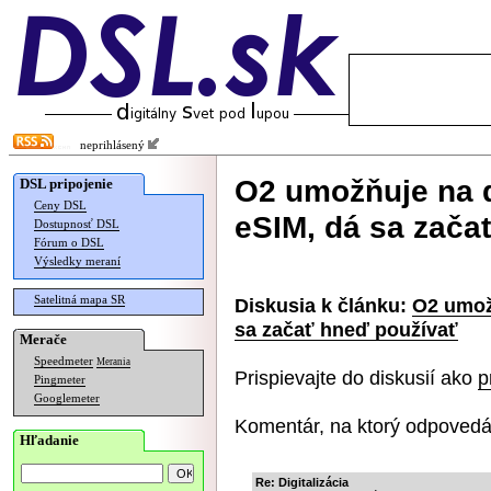
neprihlásený
O2 umožňuje na d
DSL pripojenie
Ceny DSL
eSIM, dá sa zača
Dostupnosť DSL
Fórum o DSL
Výsledky meraní
Satelitná mapa SR
Diskusia k článku:
O2 umožň
sa začať hneď používať
Merače
Speedmeter
Merania
Prispievajte do diskusií ako
p
Pingmeter
Googlemeter
Komentár, na ktorý odpovedá
Hľadanie
Re: Digitalizácia