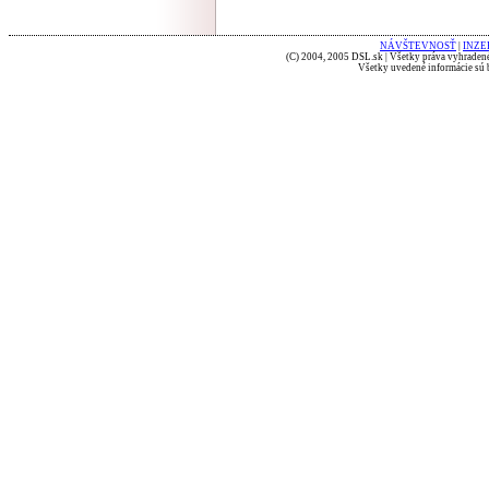
NÁVŠTEVNOSŤ
|
INZE
(C) 2004, 2005 DSL.sk | Všetky práva vyhradené
Všetky uvedené informácie sú b