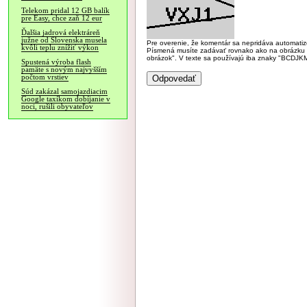
Telekom pridal 12 GB balík
pre Easy, chce zaň 12 eur
Ďalšia jadrová elektráreň
južne od Slovenska musela
Pre overenie, že komentár sa nepridáva automatizov
kvôli teplu znížiť výkon
Písmená musíte zadávať rovnako ako na obrázku veľk
obrázok". V texte sa používajú iba znaky "BC
Spustená výroba flash
pamäte s novým najvyšším
počtom vrstiev
Súd zakázal samojazdiacim
Google taxíkom dobíjanie v
noci, rušili obyvateľov