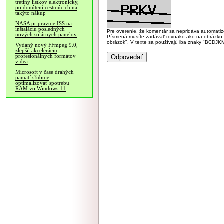
tretiny lístkov elektronicky,
po donútení cestujúcich na
takýto nákup
NASA pripravuje ISS na
inštaláciu posledných
Pre overenie, že komentár sa nepridáva automatizov
nových solárnych panelov
Písmená musíte zadávať rovnako ako na obrázku veľk
obrázok". V texte sa používajú iba znaky "BC
Vydaný nový FFmpeg 9.0,
zlepšil akceleráciu
profesionálnych formátov
videa
Microsoft v čase drahých
pamätí sľubuje
optimalizovať spotrebu
RAM vo Windows 11