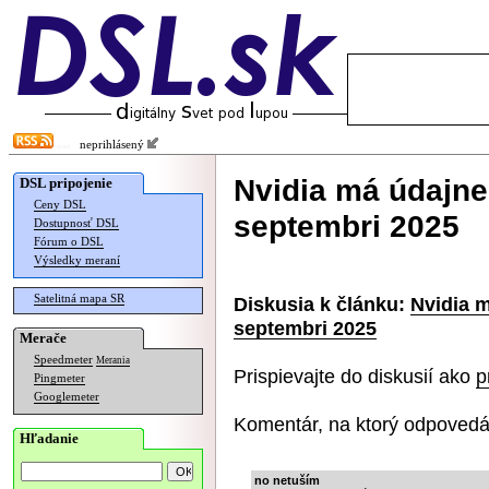
neprihlásený
Nvidia má údajne
DSL pripojenie
Ceny DSL
septembri 2025
Dostupnosť DSL
Fórum o DSL
Výsledky meraní
Satelitná mapa SR
Diskusia k článku:
Nvidia 
septembri 2025
Merače
Speedmeter
Merania
Prispievajte do diskusií ako
p
Pingmeter
Googlemeter
Komentár, na ktorý odpovedá
Hľadanie
no netuším