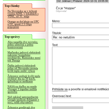
Od: Jeliman | Pridané: 2024-10-31 19:05:00
Top články
Čo je "Hopper"
Na Slovensku sa v tichosti
Odpovedať
vypína ADSL v lokalitách s
VDSL, už 31. mája
Meno:
Orange sa doťahuje na UPC
a O2, spustí 2.5 Gbps
pripojenie
Titulok:
Top správy
Alza nasadila dve novinky,
jednu užitočnú a jednu
Text:
kontroverznú
Maďarsko jadrovú elektráreň
nakoniec kompletne
neodstavilo, Rumunsko mení
tok Dunaja
Ďalšia jadrová elektráreň
južne od Slovenska musela
kvôli teplu znížiť výkon
Železnice znižujú kvôli teplu
rýchlosť iba na 50 km/h,
spôsobuje to meškanie
NASA na diaľku na sonde
Prihláste sa
a povoľte si emailové notifiká
Voyager 2 úspešne znížila
spotrebu
Overovací text:
Súd zakázal samojazdiacim
Google taxíkom dobíjanie v
noci, rušili obyvateľov
Železnice predávajú dve