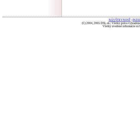
NÁVŠTEVNOSŤ
|
INZE
(C) 2004, 2005 DSL.sk | Všetky práva vyhradené
Všetky uvedené informácie sú b