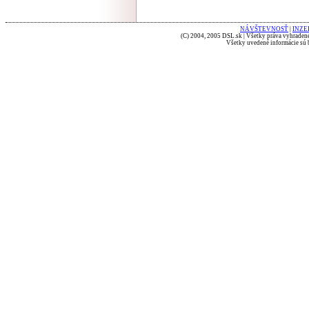
NÁVŠTEVNOSŤ
|
INZE
(C) 2004, 2005 DSL.sk | Všetky práva vyhradené
Všetky uvedené informácie sú b