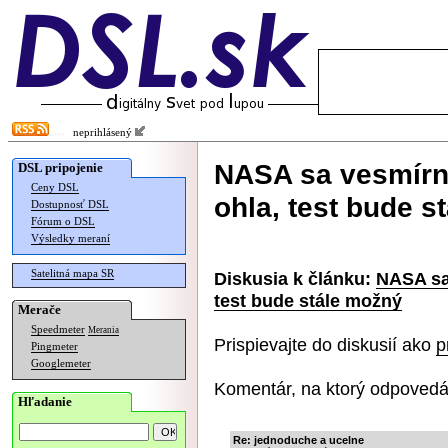
neprihlásený
NASA sa vesmírna
DSL pripojenie
Ceny DSL
ohla, test bude s
Dostupnosť DSL
Fórum o DSL
Výsledky meraní
Satelitná mapa SR
Diskusia k článku:
NASA sa
test bude stále možný
Merače
Speedmeter
Merania
Prispievajte do diskusií ako
p
Pingmeter
Googlemeter
Komentár, na ktorý odpovedá
Hľadanie
Re: jednoduche a ucelne