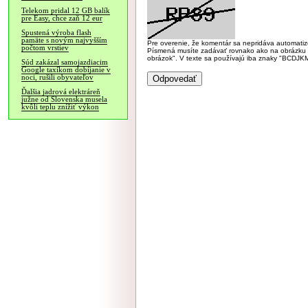
Telekom pridal 12 GB balík
pre Easy, chce zaň 12 eur
Spustená výroba flash
pamäte s novým najvyšším
Pre overenie, že komentár sa nepridáva automatizov
počtom vrstiev
Písmená musíte zadávať rovnako ako na obrázku veľk
obrázok". V texte sa používajú iba znaky "BC
Súd zakázal samojazdiacim
Google taxíkom dobíjanie v
noci, rušili obyvateľov
Ďalšia jadrová elektráreň
južne od Slovenska musela
kvôli teplu znížiť výkon