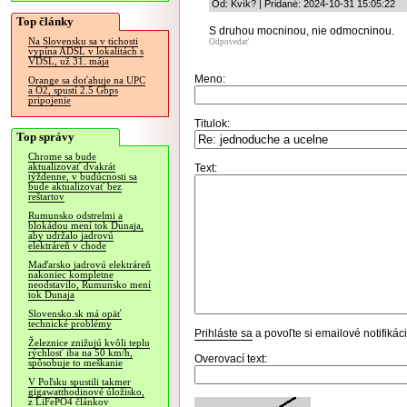
Od: Kvík? | Pridané: 2024-10-31 15:05:22
Top články
S druhou mocninou, nie odmocninou.
Na Slovensku sa v tichosti
Odpovedať
vypína ADSL v lokalitách s
VDSL, už 31. mája
Meno:
Orange sa doťahuje na UPC
a O2, spustí 2.5 Gbps
pripojenie
Titulok:
Top správy
Chrome sa bude
aktualizovať dvakrát
Text:
týždenne, v budúcnosti sa
bude aktualizovať bez
reštartov
Rumunsko odstrelmi a
blokádou mení tok Dunaja,
aby udržalo jadrovú
elektráreň v chode
Maďarsko jadrovú elektráreň
nakoniec kompletne
neodstavilo, Rumunsko mení
tok Dunaja
Slovensko.sk má opäť
technické problémy
Prihláste sa
a povoľte si emailové notifiká
Železnice znižujú kvôli teplu
rýchlosť iba na 50 km/h,
Overovací text:
spôsobuje to meškanie
V Poľsku spustili takmer
gigawatthodinové úložisko,
z LiFePO4 článkov