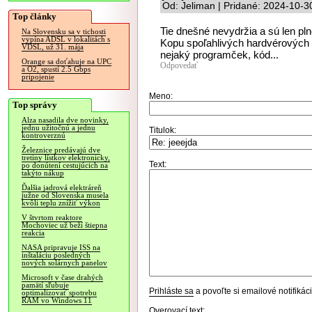
Od: Jeliman | Pridané: 2024-10-3
Top články
Tie dnešné nevydržia a sú len pl
Na Slovensku sa v tichosti
vypína ADSL v lokalitách s
Kopu spoľahlivých hardvérových 
VDSL, už 31. mája
nejaký programček, kód...
Orange sa doťahuje na UPC
Odpovedať
a O2, spustí 2.5 Gbps
pripojenie
Meno:
Top správy
Alza nasadila dve novinky,
jednu užitočnú a jednu
Titulok:
kontroverznú
Železnice predávajú dve
tretiny lístkov elektronicky,
Text:
po donútení cestujúcich na
takýto nákup
Ďalšia jadrová elektráreň
južne od Slovenska musela
kvôli teplu znížiť výkon
V štvrtom reaktore
Mochoviec už beží štiepna
reakcia
NASA pripravuje ISS na
inštaláciu posledných
nových solárnych panelov
Microsoft v čase drahých
pamätí sľubuje
Prihláste sa
a povoľte si emailové notifiká
optimalizovať spotrebu
RAM vo Windows 11
Overovací text: