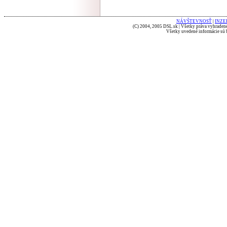
NÁVŠTEVNOSŤ
|
INZE
(C) 2004, 2005 DSL.sk | Všetky práva vyhradené
Všetky uvedené informácie sú b