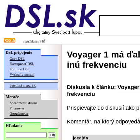
neprihlásený
Voyager 1 má ďal
DSL pripojenie
Ceny DSL
inú frekvenciu
Dostupnosť DSL
Fórum o DSL
Výsledky meraní
Satelitná mapa SR
Diskusia k článku:
Voyager 
frekvenciu
Merače
Speedmeter
Merania
Prispievajte do diskusií ako
p
Pingmeter
Googlemeter
Komentár, na ktorý odpovedá
Hľadanie
jeeejda