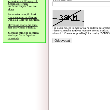
Vydaný nový FFmpeg 9.0,
zlepšil akceleráciu
profesionálnych formátov
videa
Rumunsko potopilo štyri
člny a úspešne zvýšilo tok
Dunaja k jadrovej elektrárni
Slovenská sporiteľňa bude
mať cez víkend odstávku
Pre overenie, že komentár sa nepridáva automatizov
Písmená musíte zadávať rovnako ako na obrázku veľk
Záchrana misie na záchranu
obrázok". V texte sa používajú iba znaky "BC
teleskopu Swift úspešne
pokračuje