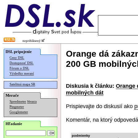
neprihlásený
Orange dá zákaz
DSL pripojenie
Ceny DSL
200 GB mobilnýc
Dostupnosť DSL
Fórum o DSL
Výsledky meraní
Satelitná mapa SR
Diskusia k článku:
Orange 
mobilných dát
Merače
Speedmeter
Merania
Prispievajte do diskusií ako
p
Pingmeter
Googlemeter
Komentár, na ktorý odpovedá
Hľadanie
podmienky