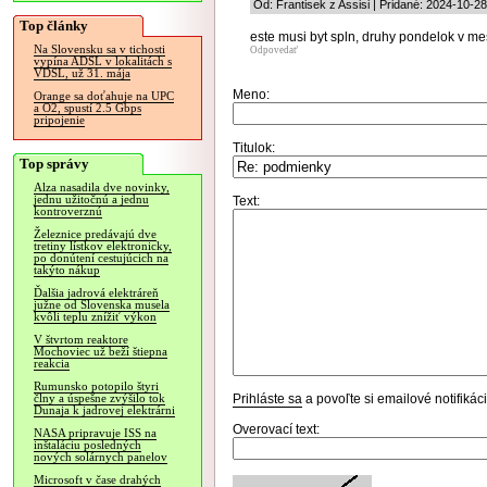
Od: Frantisek z Assisi | Pridané: 2024-10-2
Top články
este musi byt spln, druhy pondelok v me
Na Slovensku sa v tichosti
Odpovedať
vypína ADSL v lokalitách s
VDSL, už 31. mája
Meno:
Orange sa doťahuje na UPC
a O2, spustí 2.5 Gbps
pripojenie
Titulok:
Top správy
Alza nasadila dve novinky,
jednu užitočnú a jednu
Text:
kontroverznú
Železnice predávajú dve
tretiny lístkov elektronicky,
po donútení cestujúcich na
takýto nákup
Ďalšia jadrová elektráreň
južne od Slovenska musela
kvôli teplu znížiť výkon
V štvrtom reaktore
Mochoviec už beží štiepna
reakcia
Rumunsko potopilo štyri
Prihláste sa
a povoľte si emailové notifiká
člny a úspešne zvýšilo tok
Dunaja k jadrovej elektrárni
Overovací text:
NASA pripravuje ISS na
inštaláciu posledných
nových solárnych panelov
Microsoft v čase drahých