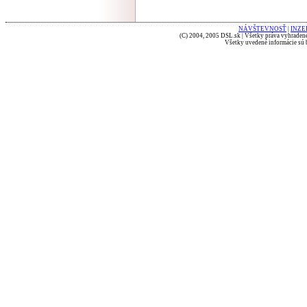
NÁVŠTEVNOSŤ
|
INZE
(C) 2004, 2005 DSL.sk | Všetky práva vyhradené
Všetky uvedené informácie sú b