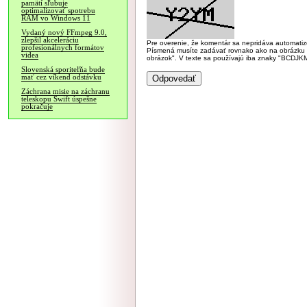
pamätí sľubuje
optimalizovať spotrebu
RAM vo Windows 11
Vydaný nový FFmpeg 9.0,
zlepšil akceleráciu
Pre overenie, že komentár sa nepridáva automatizov
profesionálnych formátov
Písmená musíte zadávať rovnako ako na obrázku veľk
videa
obrázok". V texte sa používajú iba znaky "BC
Slovenská sporiteľňa bude
mať cez víkend odstávku
Záchrana misie na záchranu
teleskopu Swift úspešne
pokračuje