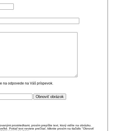
cie na odpovede na Váš príspevok.
anými prostriedkami, prosím prepíšte text, ktorý vidíte na obrázku.
é. Pokiaľ text neviete prečítať, kliknite prosím na tlačidlo "Obnoviť