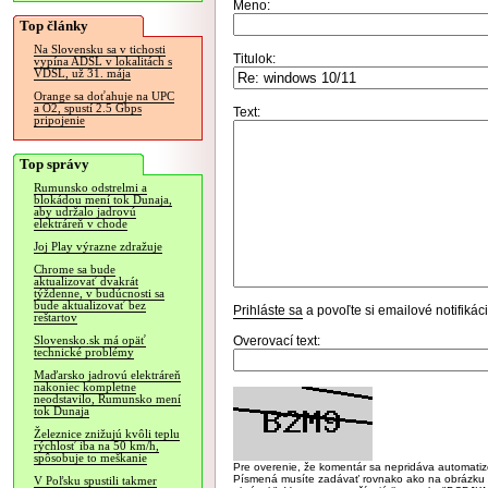
Meno:
Top články
Na Slovensku sa v tichosti
Titulok:
vypína ADSL v lokalitách s
VDSL, už 31. mája
Orange sa doťahuje na UPC
a O2, spustí 2.5 Gbps
Text:
pripojenie
Top správy
Rumunsko odstrelmi a
blokádou mení tok Dunaja,
aby udržalo jadrovú
elektráreň v chode
Joj Play výrazne zdražuje
Chrome sa bude
aktualizovať dvakrát
týždenne, v budúcnosti sa
bude aktualizovať bez
Prihláste sa
a povoľte si emailové notifiká
reštartov
Overovací text:
Slovensko.sk má opäť
technické problémy
Maďarsko jadrovú elektráreň
nakoniec kompletne
neodstavilo, Rumunsko mení
tok Dunaja
Železnice znižujú kvôli teplu
rýchlosť iba na 50 km/h,
spôsobuje to meškanie
Pre overenie, že komentár sa nepridáva automatizov
Písmená musíte zadávať rovnako ako na obrázku veľk
V Poľsku spustili takmer