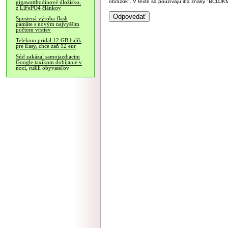
obrázok". V texte sa používajú iba znaky "BC
gigawatthodinové úložisko,
z LiFePO4 článkov
Spustená výroba flash
pamäte s novým najvyšším
počtom vrstiev
Telekom pridal 12 GB balík
pre Easy, chce zaň 12 eur
Súd zakázal samojazdiacim
Google taxíkom dobíjanie v
noci, rušili obyvateľov