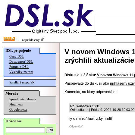
neprihlásený
V novom Windows 11
DSL pripojenie
Ceny DSL
zrýchlili aktualizácie
Dostupnosť DSL
Fórum o DSL
Výsledky meraní
Diskusia k článku:
V novom Windows 11 po
Satelitná mapa SR
Prispievajte do diskusií ako
prihlásený užív
Komentár, na ktorý odpovedáte:
Merače
Speedmeter
Merania
Pingmeter
Re: windows 10/11
Googlemeter
Od: dsffasdf | Pridané: 2024-10-28 19:03:00
ty sa musíš kurevsky nudiť
Hľadanie
Odpovedať