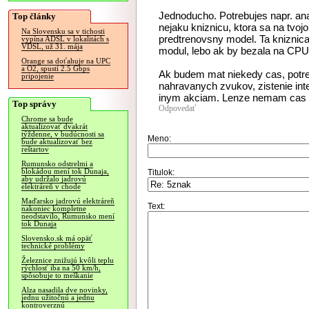
Jednoducho. Potrebujes napr. an
Top články
nejaku kniznicu, ktora sa na tvoj
Na Slovensku sa v tichosti
predtrenovsny model. Ta kniznica 
vypína ADSL v lokalitách s
VDSL, už 31. mája
modul, lebo ak by bezala na CPU, 
Orange sa doťahuje na UPC
a O2, spustí 2.5 Gbps
Ak budem mat niekedy cas, potre
pripojenie
nahravanych zvukov, zistenie inte
inym akciam. Lenze nemam cas an
Top správy
Odpovedať
Chrome sa bude
aktualizovať dvakrát
týždenne, v budúcnosti sa
Meno:
bude aktualizovať bez
reštartov
Rumunsko odstrelmi a
blokádou mení tok Dunaja,
Titulok:
aby udržalo jadrovú
elektráreň v chode
Maďarsko jadrovú elektráreň
Text:
nakoniec kompletne
neodstavilo, Rumunsko mení
tok Dunaja
Slovensko.sk má opäť
technické problémy
Železnice znižujú kvôli teplu
rýchlosť iba na 50 km/h,
spôsobuje to meškanie
Alza nasadila dve novinky,
jednu užitočnú a jednu
kontroverznú