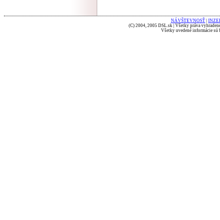
NÁVŠTEVNOSŤ
|
INZE
(C) 2004, 2005 DSL.sk | Všetky práva vyhradené
Všetky uvedené informácie sú b