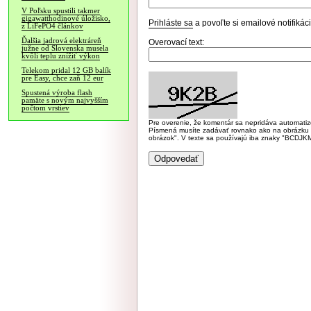
V Poľsku spustili takmer
gigawatthodinové úložisko,
Prihláste sa
a povoľte si emailové notifiká
z LiFePO4 článkov
Ďalšia jadrová elektráreň
Overovací text:
južne od Slovenska musela
kvôli teplu znížiť výkon
Telekom pridal 12 GB balík
pre Easy, chce zaň 12 eur
Spustená výroba flash
pamäte s novým najvyšším
počtom vrstiev
Pre overenie, že komentár sa nepridáva automatizov
Písmená musíte zadávať rovnako ako na obrázku veľk
obrázok". V texte sa používajú iba znaky "BC