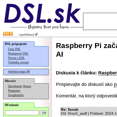
neprihlásený
Raspberry Pi zač
DSL pripojenie
Ceny DSL
AI
Dostupnosť DSL
Fórum o DSL
Výsledky meraní
Satelitná mapa SR
Diskusia k článku:
Raspber
Merače
Prispievajte do diskusií ako
p
Speedmeter
Merania
Pingmeter
Komentár, na ktorý odpovedá
Googlemeter
Hľadanie
Re: 5znak
Od: Hroch_asdf | Pridané: 2024-