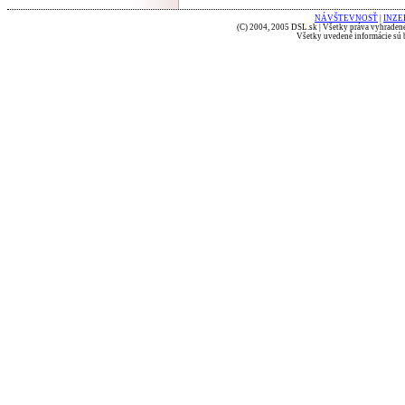
NÁVŠTEVNOSŤ
|
INZE
(C) 2004, 2005 DSL.sk | Všetky práva vyhradené
Všetky uvedené informácie sú b