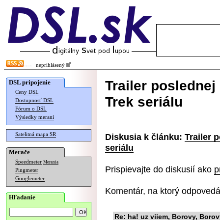
neprihlásený
Trailer posledne
DSL pripojenie
Ceny DSL
Trek seriálu
Dostupnosť DSL
Fórum o DSL
Výsledky meraní
Satelitná mapa SR
Diskusia k článku:
Trailer 
seriálu
Merače
Speedmeter
Merania
Prispievajte do diskusií ako
p
Pingmeter
Googlemeter
Komentár, na ktorý odpovedá
Hľadanie
Re: ha! uz viiem, Borovy, Borovy