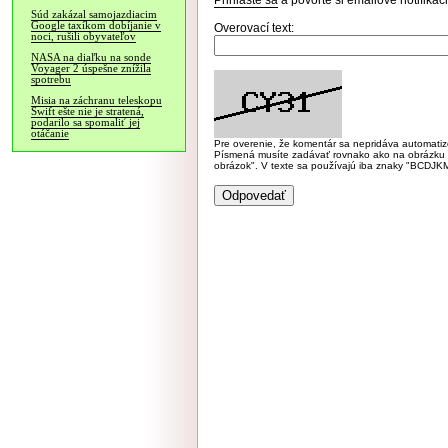
Prihláste sa
a povoľte si emailové notifiká
Súd zakázal samojazdiacim
Google taxíkom dobíjanie v
Overovací text:
noci, rušili obyvateľov
NASA na diaľku na sonde
Voyager 2 úspešne znížila
spotrebu
Misia na záchranu teleskopu
Swift ešte nie je stratená,
podarilo sa spomaliť jej
otáčanie
Pre overenie, že komentár sa nepridáva automatizov
Písmená musíte zadávať rovnako ako na obrázku veľk
obrázok". V texte sa používajú iba znaky "BC