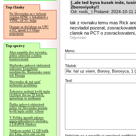
(..ale ted byva kusek inde, tu
Top články
2boroviycky!!
Od: roob_ | Pridané: 2024-10-11 
Na Slovensku sa v tichosti
vypína ADSL v lokalitách s
VDSL, už 31. mája
tak z rovnaku temu mas Rick and
Orange sa doťahuje na UPC
nezvladol pozerat, zosrackovate
a O2, spustí 2.5 Gbps
clanok na PCT o zosrackovateni, p
pripojenie
Odpovedať
Top správy
Meno:
Alza nasadila dve novinky,
jednu užitočnú a jednu
kontroverznú
Maďarsko jadrovú elektráreň
Titulok:
nakoniec kompletne
neodstavilo, Rumunsko mení
tok Dunaja
Text:
Slovensko.sk má opäť
technické problémy
Železnice znižujú kvôli teplu
rýchlosť iba na 50 km/h,
spôsobuje to meškanie
Ďalšia jadrová elektráreň
južne od Slovenska musela
kvôli teplu znížiť výkon
V Poľsku spustili takmer
gigawatthodinové úložisko,
z LiFePO4 článkov
Telekom pridal 12 GB balík
pre Easy, chce zaň 12 eur