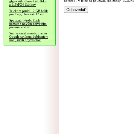
obrázok". V texte sa používajú iba znaky "BC
gigawatthodinové úložisko,
z LiFePO4 článkov
Telekom pridal 12 GB balík
pre Easy, chce zaň 12 eur
Spustená výroba flash
pamäte s novým najvyšším
počtom vrstiev
Súd zakázal samojazdiacim
Google taxíkom dobíjanie v
noci, rušili obyvateľov