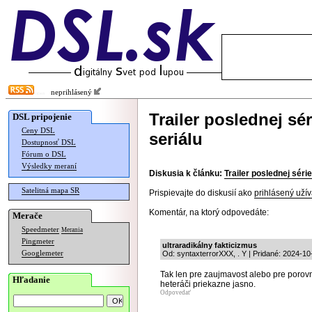
neprihlásený
Trailer poslednej sé
DSL pripojenie
Ceny DSL
seriálu
Dostupnosť DSL
Fórum o DSL
Výsledky meraní
Diskusia k článku:
Trailer poslednej séri
Satelitná mapa SR
Prispievajte do diskusií ako
prihlásený užív
Komentár, na ktorý odpovedáte:
Merače
Speedmeter
Merania
Pingmeter
ultraradikálny fakticizmus
Googlemeter
Od: syntaxterrorXXX, . Y | Pridané: 2024-10
Tak len pre zaujmavost alebo pre porovn
Hľadanie
heteráči priekazne jasno.
Odpovedať