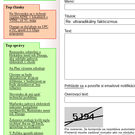
Meno:
Top články
Na Slovensku sa v tichosti
Titulok:
vypína ADSL v lokalitách s
VDSL, už 31. mája
Orange sa doťahuje na UPC
a O2, spustí 2.5 Gbps
Text:
pripojenie
Top správy
Rumunsko odstrelmi a
blokádou mení tok Dunaja,
aby udržalo jadrovú
elektráreň v chode
Joj Play výrazne zdražuje
Chrome sa bude
aktualizovať dvakrát
týždenne, v budúcnosti sa
bude aktualizovať bez
Prihláste sa
a povoľte si emailové notifiká
reštartov
Overovací text:
Slovensko.sk má opäť
technické problémy
Maďarsko jadrovú elektráreň
nakoniec kompletne
neodstavilo, Rumunsko mení
tok Dunaja
Železnice znižujú kvôli teplu
rýchlosť iba na 50 km/h,
spôsobuje to meškanie
Pre overenie, že komentár sa nepridáva automatizov
Písmená musíte zadávať rovnako ako na obrázku veľk
V Poľsku spustili takmer