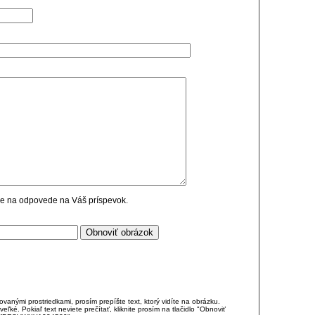
cie na odpovede na Váš príspevok.
anými prostriedkami, prosím prepíšte text, ktorý vidíte na obrázku.
é. Pokiaľ text neviete prečítať, kliknite prosím na tlačidlo "Obnoviť