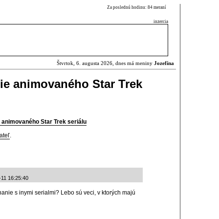
Za poslednú hodinu: 84 meraní
inzercia
Štvrtok, 6. augusta 2026, dnes má meniny
Jozefína
rie animovaného Star Trek
e animovaného Star Trek seriálu
ateľ
.
-11 16:25:40
anie s inymi serialmi? Lebo sú veci, v ktorých majú