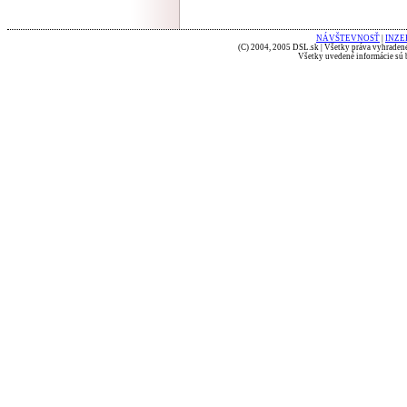
NÁVŠTEVNOSŤ
|
INZE
(C) 2004, 2005 DSL.sk | Všetky práva vyhradené
Všetky uvedené informácie sú b