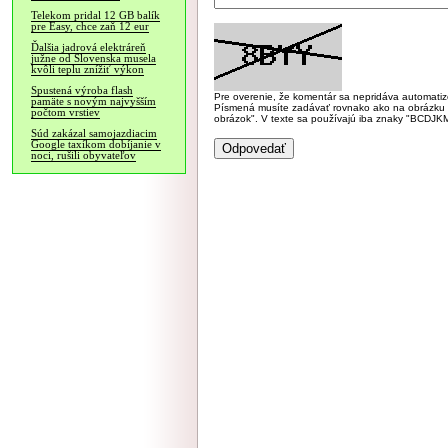
Telekom pridal 12 GB balík
pre Easy, chce zaň 12 eur
Ďalšia jadrová elektráreň
južne od Slovenska musela
kvôli teplu znížiť výkon
Spustená výroba flash
Pre overenie, že komentár sa nepridáva automatizov
pamäte s novým najvyšším
Písmená musíte zadávať rovnako ako na obrázku veľk
počtom vrstiev
obrázok". V texte sa používajú iba znaky "BC
Súd zakázal samojazdiacim
Google taxíkom dobíjanie v
noci, rušili obyvateľov