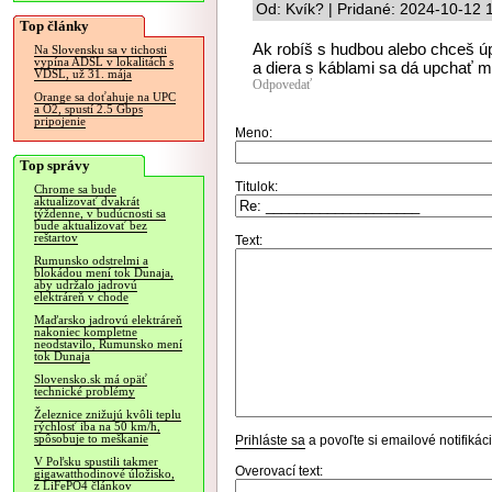
Od: Kvík? | Pridané: 2024-10-12 
Top články
Ak robíš s hudbou alebo chceš úp
Na Slovensku sa v tichosti
vypína ADSL v lokalitách s
a diera s káblami sa dá upchať m
VDSL, už 31. mája
Odpovedať
Orange sa doťahuje na UPC
a O2, spustí 2.5 Gbps
pripojenie
Meno:
Top správy
Titulok:
Chrome sa bude
aktualizovať dvakrát
týždenne, v budúcnosti sa
bude aktualizovať bez
reštartov
Text:
Rumunsko odstrelmi a
blokádou mení tok Dunaja,
aby udržalo jadrovú
elektráreň v chode
Maďarsko jadrovú elektráreň
nakoniec kompletne
neodstavilo, Rumunsko mení
tok Dunaja
Slovensko.sk má opäť
technické problémy
Železnice znižujú kvôli teplu
rýchlosť iba na 50 km/h,
spôsobuje to meškanie
Prihláste sa
a povoľte si emailové notifiká
V Poľsku spustili takmer
Overovací text:
gigawatthodinové úložisko,
z LiFePO4 článkov