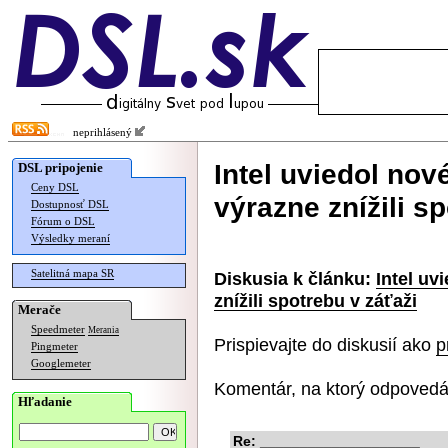
neprihlásený
Intel uviedol no
DSL pripojenie
Ceny DSL
výrazne znížili s
Dostupnosť DSL
Fórum o DSL
Výsledky meraní
Satelitná mapa SR
Diskusia k článku:
Intel uv
znížili spotrebu v záťaži
Merače
Speedmeter
Merania
Prispievajte do diskusií ako
p
Pingmeter
Googlemeter
Komentár, na ktorý odpovedá
Hľadanie
Re: ____________________