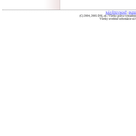
NÁVŠTEVNOSŤ
|
INZE
(C) 2004, 2005 DSL.sk | Všetky práva vyhradené
Všetky uvedené informácie sú b