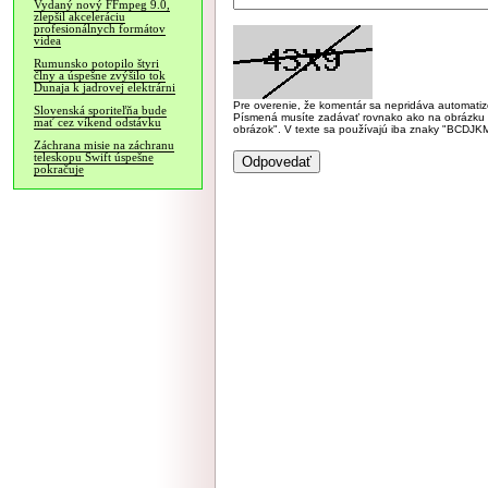
Vydaný nový FFmpeg 9.0,
zlepšil akceleráciu
profesionálnych formátov
videa
Rumunsko potopilo štyri
člny a úspešne zvýšilo tok
Dunaja k jadrovej elektrárni
Pre overenie, že komentár sa nepridáva automatizov
Slovenská sporiteľňa bude
Písmená musíte zadávať rovnako ako na obrázku veľk
mať cez víkend odstávku
obrázok". V texte sa používajú iba znaky "BC
Záchrana misie na záchranu
teleskopu Swift úspešne
pokračuje