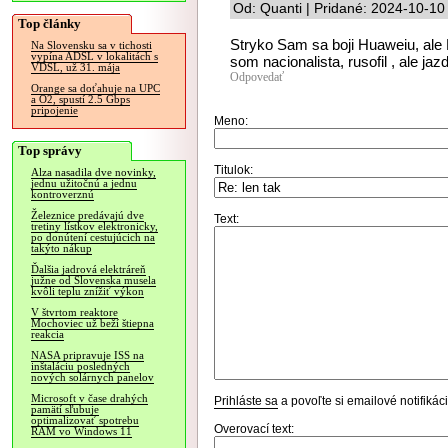
Od: Quanti | Pridané: 2024-10-10
Top články
Stryko Sam sa boji Huaweiu, ale 
Na Slovensku sa v tichosti
vypína ADSL v lokalitách s
som nacionalista, rusofil , ale ja
VDSL, už 31. mája
Odpovedať
Orange sa doťahuje na UPC
a O2, spustí 2.5 Gbps
pripojenie
Meno:
Top správy
Titulok:
Alza nasadila dve novinky,
jednu užitočnú a jednu
kontroverznú
Železnice predávajú dve
Text:
tretiny lístkov elektronicky,
po donútení cestujúcich na
takýto nákup
Ďalšia jadrová elektráreň
južne od Slovenska musela
kvôli teplu znížiť výkon
V štvrtom reaktore
Mochoviec už beží štiepna
reakcia
NASA pripravuje ISS na
inštaláciu posledných
nových solárnych panelov
Microsoft v čase drahých
Prihláste sa
a povoľte si emailové notifiká
pamätí sľubuje
optimalizovať spotrebu
Overovací text:
RAM vo Windows 11