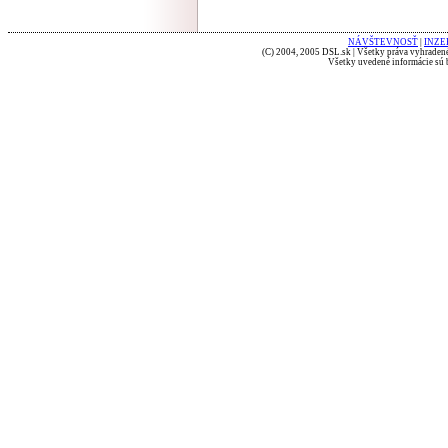
NÁVŠTEVNOSŤ
|
INZE
(C) 2004, 2005 DSL.sk | Všetky práva vyhradené
Všetky uvedené informácie sú b