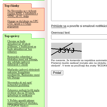
Top články
Na Slovensku sa v tichosti
vypína ADSL v lokalitách s
VDSL, už 31. mája
Orange sa doťahuje na UPC
a O2, spustí 2.5 Gbps
Prihláste sa
a povoľte si emailové notifiká
pripojenie
Overovací text:
Top správy
Chrome sa bude
aktualizovať dvakrát
týždenne, v budúcnosti sa
bude aktualizovať bez
reštartov
Rumunsko odstrelmi a
blokádou mení tok Dunaja,
Pre overenie, že komentár sa nepridáva automatizov
aby udržalo jadrovú
Písmená musíte zadávať rovnako ako na obrázku veľk
elektráreň v chode
obrázok". V texte sa používajú iba znaky "BC
Maďarsko jadrovú elektráreň
nakoniec kompletne
neodstavilo, Rumunsko mení
tok Dunaja
Slovensko.sk má opäť
technické problémy
Železnice znižujú kvôli teplu
rýchlosť iba na 50 km/h,
spôsobuje to meškanie
V Poľsku spustili takmer
gigawatthodinové úložisko,
z LiFePO4 článkov