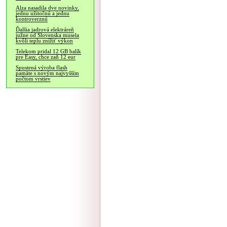
Alza nasadila dve novinky,
jednu užitočnú a jednu
kontroverznú
Ďalšia jadrová elektráreň
južne od Slovenska musela
kvôli teplu znížiť výkon
Telekom pridal 12 GB balík
pre Easy, chce zaň 12 eur
Spustená výroba flash
pamäte s novým najvyšším
počtom vrstiev