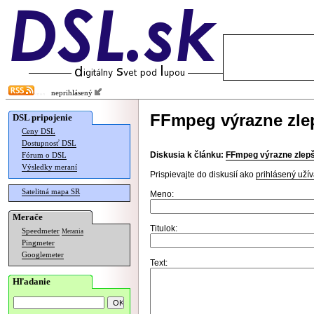
neprihlásený
FFmpeg výrazne zle
DSL pripojenie
Ceny DSL
Dostupnosť DSL
Diskusia k článku:
FFmpeg výrazne zlepš
Fórum o DSL
Výsledky meraní
Prispievajte do diskusií ako
prihlásený užív
Satelitná mapa SR
Meno:
Merače
Titulok:
Speedmeter
Merania
Pingmeter
Googlemeter
Text:
Hľadanie