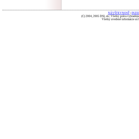
NÁVŠTEVNOSŤ
|
INZE
(C) 2004, 2005 DSL.sk | Všetky práva vyhradené
Všetky uvedené informácie sú b