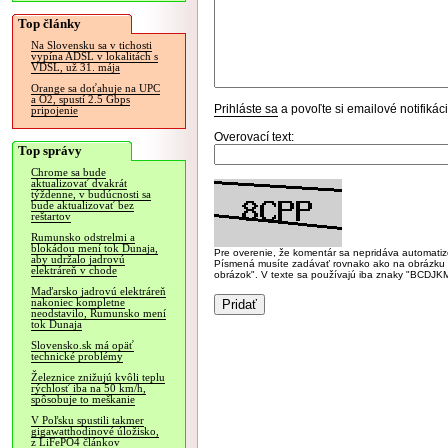
Top články
Na Slovensku sa v tichosti
vypína ADSL v lokalitách s
VDSL, už 31. mája
Orange sa doťahuje na UPC
a O2, spustí 2.5 Gbps
Prihláste sa
a povoľte si emailové notifiká
pripojenie
Overovací text:
Top správy
Chrome sa bude
aktualizovať dvakrát
týždenne, v budúcnosti sa
bude aktualizovať bez
reštartov
Rumunsko odstrelmi a
blokádou mení tok Dunaja,
Pre overenie, že komentár sa nepridáva automatizov
aby udržalo jadrovú
Písmená musíte zadávať rovnako ako na obrázku veľk
elektráreň v chode
obrázok". V texte sa používajú iba znaky "BC
Maďarsko jadrovú elektráreň
nakoniec kompletne
neodstavilo, Rumunsko mení
tok Dunaja
Slovensko.sk má opäť
technické problémy
Železnice znižujú kvôli teplu
rýchlosť iba na 50 km/h,
spôsobuje to meškanie
V Poľsku spustili takmer
gigawatthodinové úložisko,
z LiFePO4 článkov