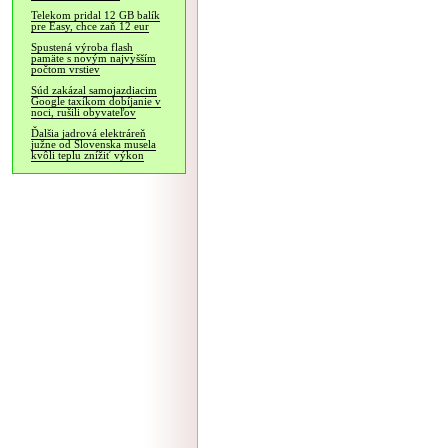
Telekom pridal 12 GB balík
pre Easy, chce zaň 12 eur
Spustená výroba flash
pamäte s novým najvyšším
počtom vrstiev
Súd zakázal samojazdiacim
Google taxíkom dobíjanie v
noci, rušili obyvateľov
Ďalšia jadrová elektráreň
južne od Slovenska musela
kvôli teplu znížiť výkon