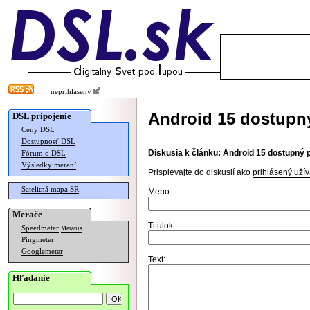
neprihlásený
Android 15 dostupný
DSL pripojenie
Ceny DSL
Dostupnosť DSL
Diskusia k článku:
Android 15 dostupný 
Fórum o DSL
Výsledky meraní
Prispievajte do diskusií ako
prihlásený užív
Satelitná mapa SR
Meno:
Merače
Titulok:
Speedmeter
Merania
Pingmeter
Googlemeter
Text:
Hľadanie