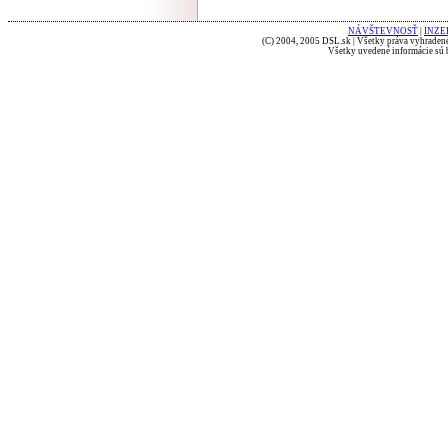
NÁVŠTEVNOSŤ
|
INZE
(C) 2004, 2005 DSL.sk | Všetky práva vyhradené
Všetky uvedené informácie sú b