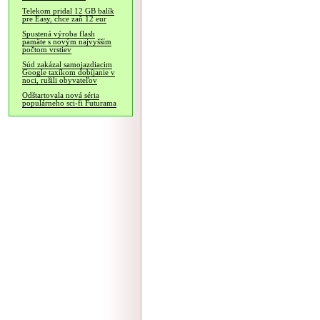
Telekom pridal 12 GB balík
pre Easy, chce zaň 12 eur
Spustená výroba flash
pamäte s novým najvyšším
počtom vrstiev
Súd zakázal samojazdiacim
Google taxíkom dobíjanie v
noci, rušili obyvateľov
Odštartovala nová séria
populárneho sci-fi Futurama