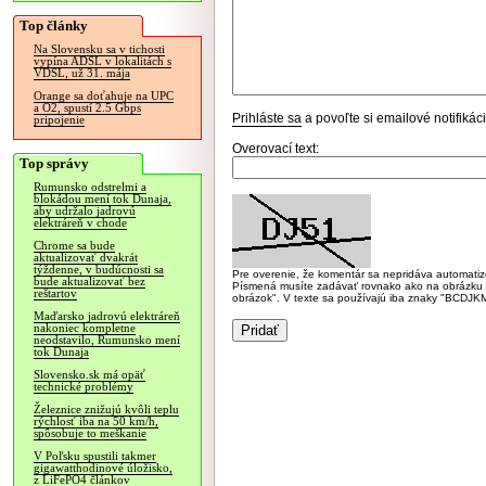
Top články
Na Slovensku sa v tichosti
vypína ADSL v lokalitách s
VDSL, už 31. mája
Orange sa doťahuje na UPC
a O2, spustí 2.5 Gbps
Prihláste sa
a povoľte si emailové notifiká
pripojenie
Overovací text:
Top správy
Rumunsko odstrelmi a
blokádou mení tok Dunaja,
aby udržalo jadrovú
elektráreň v chode
Chrome sa bude
aktualizovať dvakrát
týždenne, v budúcnosti sa
Pre overenie, že komentár sa nepridáva automatizov
bude aktualizovať bez
Písmená musíte zadávať rovnako ako na obrázku veľk
reštartov
obrázok". V texte sa používajú iba znaky "BC
Maďarsko jadrovú elektráreň
nakoniec kompletne
neodstavilo, Rumunsko mení
tok Dunaja
Slovensko.sk má opäť
technické problémy
Železnice znižujú kvôli teplu
rýchlosť iba na 50 km/h,
spôsobuje to meškanie
V Poľsku spustili takmer
gigawatthodinové úložisko,
z LiFePO4 článkov