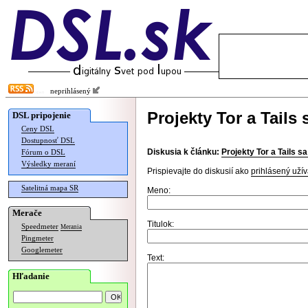
neprihlásený
Projekty Tor a Tails 
DSL pripojenie
Ceny DSL
Dostupnosť DSL
Diskusia k článku:
Projekty Tor a Tails sa
Fórum o DSL
Výsledky meraní
Prispievajte do diskusií ako
prihlásený užív
Satelitná mapa SR
Meno:
Merače
Titulok:
Speedmeter
Merania
Pingmeter
Googlemeter
Text:
Hľadanie