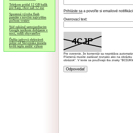
Telekom pridal 12 GB balík
pre Easy, chce zaň 12 eur
Prihláste sa
a povoľte si emailové notifiká
Spustená výroba flash
pamäte s novým najvyšším
Overovací text:
počtom vrstiev
Súd zakázal samojazdiacim
Google taxíkom dobíjanie v
noci, rušili obyvateľov
Ďalšia jadrová elektráreň
južne od Slovenska musela
kvôli teplu znížiť výkon
Pre overenie, že komentár sa nepridáva automatizov
Písmená musíte zadávať rovnako ako na obrázku veľk
obrázok". V texte sa používajú iba znaky "BC