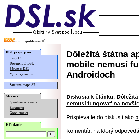
neprihlásený
Dôležitá štátna a
DSL pripojenie
Ceny DSL
mobile nemusí f
Dostupnosť DSL
Fórum o DSL
Androidoch
Výsledky meraní
Satelitná mapa SR
Diskusia k článku:
Dôležitá
Merače
nemusí fungovať na novší
Speedmeter
Merania
Pingmeter
Googlemeter
Prispievajte do diskusií ako
p
Hľadanie
Komentár, na ktorý odpovedá