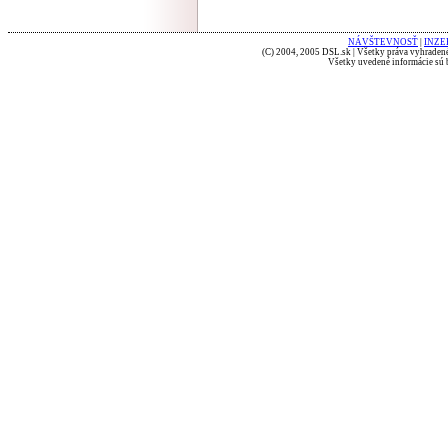
NÁVŠTEVNOSŤ
|
INZE
(C) 2004, 2005 DSL.sk | Všetky práva vyhradené
Všetky uvedené informácie sú b