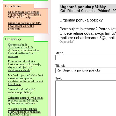
Top články
Urgentná ponuka pôžičky.
Od: Richard Cosmos | Pridané: 2
Na Slovensku sa v tichosti
vypína ADSL v lokalitách s
VDSL, už 31. mája
Urgentná ponuka pôžičky.
Orange sa doťahuje na UPC
a O2, spustí 2.5 Gbps
Potrebujete investora? Potrebuje
pripojenie
Chcete refinancovať svoju firmu? 
mailom: richardcosmos5@gmail
Top správy
Odpovedať
Chrome sa bude
aktualizovať dvakrát
týždenne, v budúcnosti sa
Meno:
bude aktualizovať bez
reštartov
Rumunsko odstrelmi a
blokádou mení tok Dunaja,
Titulok:
aby udržalo jadrovú
elektráreň v chode
Maďarsko jadrovú elektráreň
Text:
nakoniec kompletne
neodstavilo, Rumunsko mení
tok Dunaja
Slovensko.sk má opäť
technické problémy
Železnice znižujú kvôli teplu
rýchlosť iba na 50 km/h,
spôsobuje to meškanie
V Poľsku spustili takmer
gigawatthodinové úložisko,
z LiFePO4 článkov