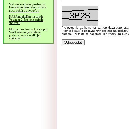
Súd zakázal samojazdiacim
Google taxíkom dobíjanie v
noci, rušili obyvateľov
NASA na diaľku na sonde
Voyager 2 úspešne znížila
spotrebu
Pre overenie, že komentár sa nepridáva automatizov
Misia na záchranu teleskopu
Písmená musíte zadávať rovnako ako na obrázku veľk
Swift ešte nie je stratená,
obrázok". V texte sa používajú iba znaky "BC
podarilo sa spomaliť jej
otáčanie