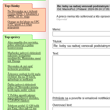
Top články
Re: keby sa radsej venovali podstatnym
Od: MackoPu1 | Pridané: 2024-09-24 17:05
Na Slovensku sa v tichosti
vypína ADSL v lokalitách s
A preco nema kto soferovat a kto opravo
VDSL, už 31. mája
Odpovedať
Orange sa doťahuje na UPC
a O2, spustí 2.5 Gbps
pripojenie
Meno:
Top správy
Titulok:
Alza nasadila dve novinky,
jednu užitočnú a jednu
kontroverznú
Maďarsko jadrovú elektráreň
Text:
nakoniec kompletne
neodstavilo, Rumunsko mení
tok Dunaja
Slovensko.sk má opäť
technické problémy
Železnice znižujú kvôli teplu
rýchlosť iba na 50 km/h,
spôsobuje to meškanie
Ďalšia jadrová elektráreň
južne od Slovenska musela
kvôli teplu znížiť výkon
V Poľsku spustili takmer
gigawatthodinové úložisko,
Prihláste sa
a povoľte si emailové notifiká
z LiFePO4 článkov
Overovací text:
Telekom pridal 12 GB balík
pre Easy, chce zaň 12 eur