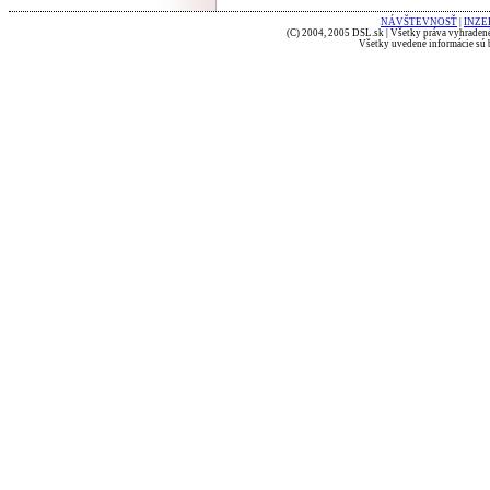
NÁVŠTEVNOSŤ
|
INZE
(C) 2004, 2005 DSL.sk | Všetky práva vyhradené
Všetky uvedené informácie sú b