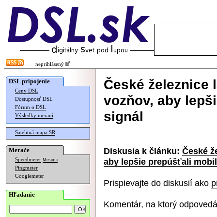
neprihlásený
České železnice 
DSL pripojenie
Ceny DSL
vozňov, aby lepš
Dostupnosť DSL
Fórum o DSL
signál
Výsledky meraní
Satelitná mapa SR
Diskusia k článku:
České ž
Merače
aby lepšie prepúšťali mobil
Speedmeter
Merania
Pingmeter
Googlemeter
Prispievajte do diskusií ako
p
Hľadanie
Komentár, na ktorý odpovedá