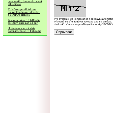
neodstavilo, Rumunsko mení
tok Dunaja
V Poľsku spustili takmer
gigawatthodinové úložisko,
z LiFePO4 článkov
Pre overenie, že komentár sa nepridáva automatizov
Telekom pridal 12 GB balík
Písmená musíte zadávať rovnako ako na obrázku veľk
pre Easy, chce zaň 12 eur
obrázok". V texte sa používajú iba znaky "BC
Odštartovala nová séria
populárneho sci-fi Futurama