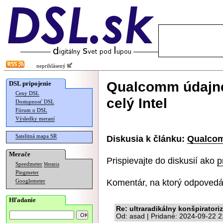
neprihlásený
Qualcomm údajne 
DSL pripojenie
Ceny DSL
celý Intel
Dostupnosť DSL
Fórum o DSL
Výsledky meraní
Satelitná mapa SR
Diskusia k článku:
Qualcomm
Merače
Prispievajte do diskusií ako
p
Speedmeter
Merania
Pingmeter
Komentár, na ktorý odpovedá
Googlemeter
Hľadanie
Re: ultraradikálny konšpirator
Od: asad | Pridané: 2024-09-22 2