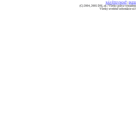
NÁVŠTEVNOSŤ
|
INZE
(C) 2004, 2005 DSL.sk | Všetky práva vyhradené
Všetky uvedené informácie sú b