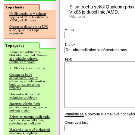
Si sa trochu sekol Qualcom prisie
Top články
V x86 je dupol Intel/AMD.
Na Slovensku sa v tichosti
Odpovedať
vypína ADSL v lokalitách s
VDSL, už 31. mája
Orange sa doťahuje na UPC
Meno:
a O2, spustí 2.5 Gbps
pripojenie
Titulok:
Top správy
Rumunsko odstrelmi a
blokádou mení tok Dunaja,
aby udržalo jadrovú
Text:
elektráreň v chode
Joj Play výrazne zdražuje
Chrome sa bude
aktualizovať dvakrát
týždenne, v budúcnosti sa
bude aktualizovať bez
reštartov
Slovensko.sk má opäť
technické problémy
Spustená výroba flash
pamäte s novým najvyšším
počtom vrstiev
Prihláste sa
a povoľte si emailové notifiká
Železnice znižujú kvôli teplu
rýchlosť iba na 50 km/h,
Overovací text:
spôsobuje to meškanie
Maďarsko jadrovú elektráreň
nakoniec kompletne