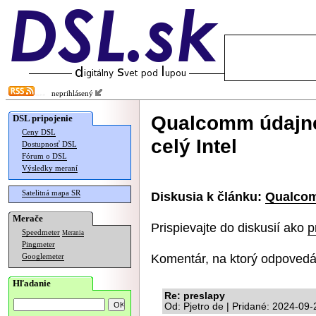
neprihlásený
Qualcomm údajne 
DSL pripojenie
Ceny DSL
celý Intel
Dostupnosť DSL
Fórum o DSL
Výsledky meraní
Satelitná mapa SR
Diskusia k článku:
Qualcomm
Merače
Prispievajte do diskusií ako
p
Speedmeter
Merania
Pingmeter
Komentár, na ktorý odpovedá
Googlemeter
Hľadanie
Re: preslapy
Od: Pjetro de | Pridané: 2024-09