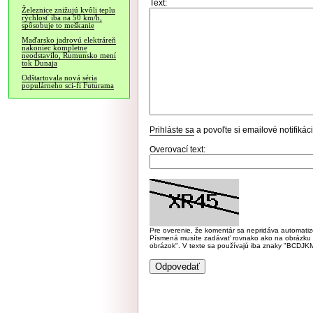
Text:
Železnice znižujú kvôli teplu
rýchlosť iba na 50 km/h,
spôsobuje to meškanie
Maďarsko jadrovú elektráreň
nakoniec kompletne
neodstavilo, Rumunsko mení
tok Dunaja
Odštartovala nová séria
populárneho sci-fi Futurama
Prihláste sa
a povoľte si emailové notifiká
Overovací text:
Pre overenie, že komentár sa nepridáva automatizov
Písmená musíte zadávať rovnako ako na obrázku veľk
obrázok". V texte sa používajú iba znaky "BC