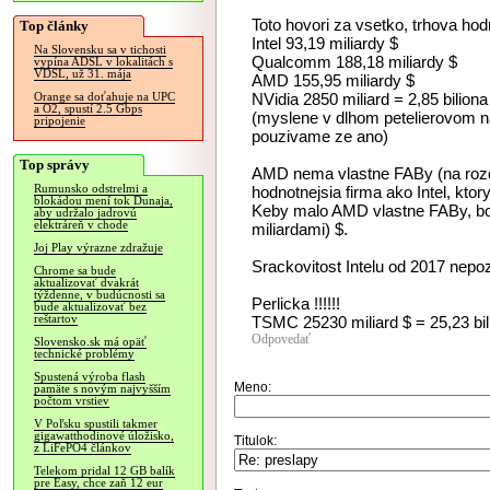
Toto hovori za vsetko, trhova hod
Top články
Intel 93,19 miliardy $
Na Slovensku sa v tichosti
Qualcomm 188,18 miliardy $
vypína ADSL v lokalitách s
VDSL, už 31. mája
AMD 155,95 miliardy $
NVidia 2850 miliard = 2,85 biliona
Orange sa doťahuje na UPC
a O2, spustí 2.5 Gbps
(myslene v dlhom petelierovom na
pripojenie
pouzivame ze ano)
Top správy
AMD nema vlastne FABy (na rozdie
Rumunsko odstrelmi a
hodnotnejsia firma ako Intel, kto
blokádou mení tok Dunaja,
Keby malo AMD vlastne FABy, bo
aby udržalo jadrovú
elektráreň v chode
miliardami) $.
Joj Play výrazne zdražuje
Srackovitost Intelu od 2017 nepoz
Chrome sa bude
aktualizovať dvakrát
týždenne, v budúcnosti sa
Perlicka !!!!!!
bude aktualizovať bez
reštartov
TSMC 25230 miliard $ = 25,23 bilion
Odpovedať
Slovensko.sk má opäť
technické problémy
Spustená výroba flash
Meno:
pamäte s novým najvyšším
počtom vrstiev
V Poľsku spustili takmer
gigawatthodinové úložisko,
Titulok:
z LiFePO4 článkov
Telekom pridal 12 GB balík
pre Easy, chce zaň 12 eur