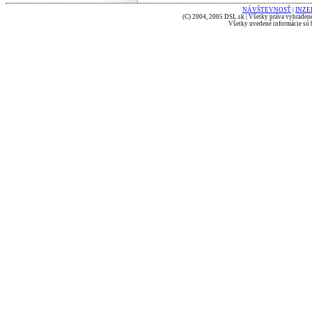
NÁVŠTEVNOSŤ
|
INZE
(C) 2004, 2005 DSL.sk | Všetky práva vyhradené
Všetky uvedené informácie sú b