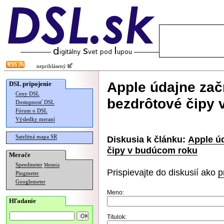
neprihlásený
Apple údajne zač
DSL pripojenie
Ceny DSL
bezdrôtové čipy
Dostupnosť DSL
Fórum o DSL
Výsledky meraní
Satelitná mapa SR
Diskusia k článku:
Apple ú
čipy v budúcom roku
Merače
Speedmeter
Merania
Prispievajte do diskusií ako
p
Pingmeter
Googlemeter
Meno:
Hľadanie
Titulok: