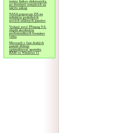
tretiny lístkov elektronicky,
po donútení cestujúcich na
takýto nákup
NASA pripravuje ISS na
inštaláciu posledných
nových solárnych panelov
Vydaný nový FFmpeg 9.0,
zlepšil akceleráciu
profesionálnych formátov
videa
Microsoft v čase drahých
pamätí sľubuje
optimalizovať spotrebu
RAM vo Windows 11