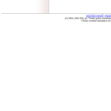
NÁVŠTEVNOSŤ
|
INZE
(C) 2004, 2005 DSL.sk | Všetky práva vyhradené
Všetky uvedené informácie sú b