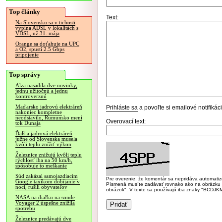
Top články
Text:
Na Slovensku sa v tichosti
vypína ADSL v lokalitách s
VDSL, už 31. mája
Orange sa doťahuje na UPC
a O2, spustí 2.5 Gbps
pripojenie
Top správy
Alza nasadila dve novinky,
jednu užitočnú a jednu
kontroverznú
Maďarsko jadrovú elektráreň
Prihláste sa
a povoľte si emailové notifiká
nakoniec kompletne
neodstavilo, Rumunsko mení
Overovací text:
tok Dunaja
Ďalšia jadrová elektráreň
južne od Slovenska musela
kvôli teplu znížiť výkon
Železnice znižujú kvôli teplu
rýchlosť iba na 50 km/h,
spôsobuje to meškanie
Súd zakázal samojazdiacim
Pre overenie, že komentár sa nepridáva automatizov
Google taxíkom dobíjanie v
Písmená musíte zadávať rovnako ako na obrázku veľk
noci, rušili obyvateľov
obrázok". V texte sa používajú iba znaky "BC
NASA na diaľku na sonde
Voyager 2 úspešne znížila
spotrebu
Železnice predávajú dve