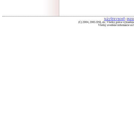
NÁVŠTEVNOSŤ
|
INZE
(C) 2004, 2005 DSL.sk | Všetky práva vyhradené
Všetky uvedené informácie sú b