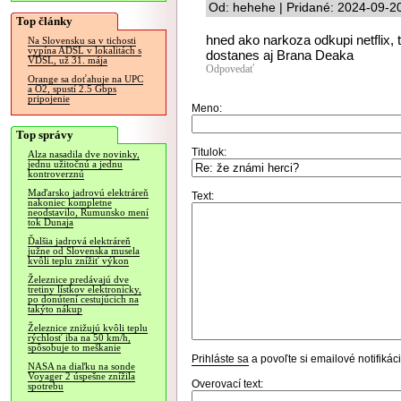
Od: hehehe | Pridané: 2024-09-2
Top články
hned ako narkoza odkupi netflix, 
Na Slovensku sa v tichosti
vypína ADSL v lokalitách s
dostanes aj Brana Deaka
VDSL, už 31. mája
Odpovedať
Orange sa doťahuje na UPC
a O2, spustí 2.5 Gbps
pripojenie
Meno:
Top správy
Titulok:
Alza nasadila dve novinky,
jednu užitočnú a jednu
kontroverznú
Maďarsko jadrovú elektráreň
Text:
nakoniec kompletne
neodstavilo, Rumunsko mení
tok Dunaja
Ďalšia jadrová elektráreň
južne od Slovenska musela
kvôli teplu znížiť výkon
Železnice predávajú dve
tretiny lístkov elektronicky,
po donútení cestujúcich na
takýto nákup
Železnice znižujú kvôli teplu
rýchlosť iba na 50 km/h,
spôsobuje to meškanie
Prihláste sa
a povoľte si emailové notifiká
NASA na diaľku na sonde
Voyager 2 úspešne znížila
Overovací text:
spotrebu