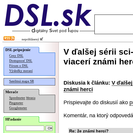
neprihlásený
V ďalšej sérii sci
DSL pripojenie
Ceny DSL
viacerí známi her
Dostupnosť DSL
Fórum o DSL
Výsledky meraní
Satelitná mapa SR
Diskusia k článku:
V ďalšej
známi herci
Merače
Speedmeter
Merania
Prispievajte do diskusií ako
p
Pingmeter
Googlemeter
Komentár, na ktorý odpovedá
Hľadanie
Re: že známi herci?