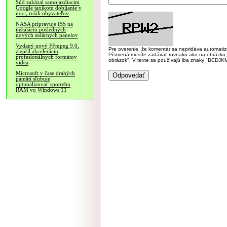
Súd zakázal samojazdiacim
Google taxíkom dobíjanie v
noci, rušili obyvateľov
NASA pripravuje ISS na
inštaláciu posledných
nových solárnych panelov
Vydaný nový FFmpeg 9.0,
Pre overenie, že komentár sa nepridáva automatizov
zlepšil akceleráciu
Písmená musíte zadávať rovnako ako na obrázku veľk
profesionálnych formátov
obrázok". V texte sa používajú iba znaky "BC
videa
Microsoft v čase drahých
pamätí sľubuje
optimalizovať spotrebu
RAM vo Windows 11