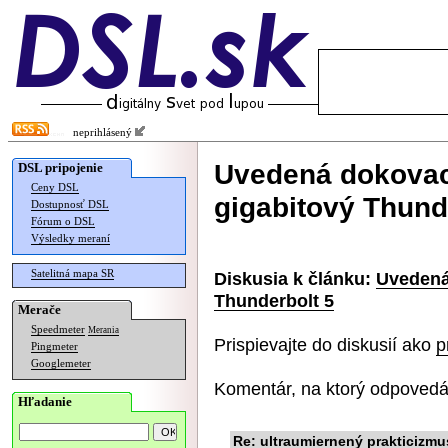
neprihlásený
Uvedená dokovaci
DSL pripojenie
Ceny DSL
gigabitový Thund
Dostupnosť DSL
Fórum o DSL
Výsledky meraní
Satelitná mapa SR
Diskusia k článku:
Uvedená
Thunderbolt 5
Merače
Speedmeter
Merania
Prispievajte do diskusií ako
p
Pingmeter
Googlemeter
Komentár, na ktorý odpovedá
Hľadanie
Re: ultraumiernený prakticizmu