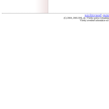
NÁVŠTEVNOSŤ
|
INZE
(C) 2004, 2005 DSL.sk | Všetky práva vyhradené
Všetky uvedené informácie sú b