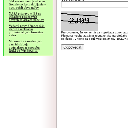
Súd zakázal samojazdiacim
Google taxíkom dobíjanie v
noci, rušili obyvateľov
NASA pripravuje ISS na
inštaláciu posledných
nových solárnych panelov
Vydaný nový FFmpeg 9.0,
zlepšil akceleráciu
profesionálnych formátov
Pre overenie, že komentár sa nepridáva automatizov
videa
Písmená musíte zadávať rovnako ako na obrázku veľk
obrázok". V texte sa používajú iba znaky "BC
Microsoft v čase drahých
pamätí sľubuje
optimalizovať spotrebu
RAM vo Windows 11