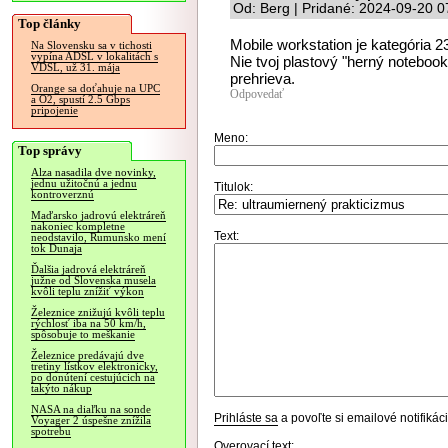
Od: Berg | Pridané: 2024-09-20 0
Top články
Mobile workstation je kategória 
Na Slovensku sa v tichosti
vypína ADSL v lokalitách s
Nie tvoj plastový "herný notebook"
VDSL, už 31. mája
prehrieva.
Orange sa doťahuje na UPC
Odpovedať
a O2, spustí 2.5 Gbps
pripojenie
Meno:
Top správy
Alza nasadila dve novinky,
jednu užitočnú a jednu
Titulok:
kontroverznú
Maďarsko jadrovú elektráreň
nakoniec kompletne
Text:
neodstavilo, Rumunsko mení
tok Dunaja
Ďalšia jadrová elektráreň
južne od Slovenska musela
kvôli teplu znížiť výkon
Železnice znižujú kvôli teplu
rýchlosť iba na 50 km/h,
spôsobuje to meškanie
Železnice predávajú dve
tretiny lístkov elektronicky,
po donútení cestujúcich na
takýto nákup
NASA na diaľku na sonde
Prihláste sa
a povoľte si emailové notifiká
Voyager 2 úspešne znížila
spotrebu
Overovací text: