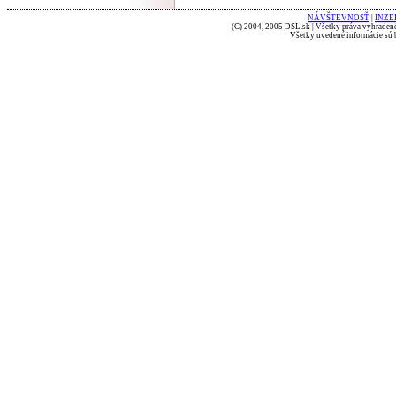
NÁVŠTEVNOSŤ
|
INZE
(C) 2004, 2005 DSL.sk | Všetky práva vyhradené
Všetky uvedené informácie sú b