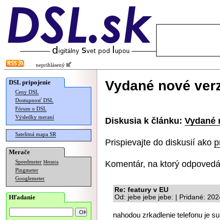
neprihlásený
Vydané nové ver
DSL pripojenie
Ceny DSL
Dostupnosť DSL
Fórum o DSL
Výsledky meraní
Diskusia k článku:
Vydané 
Satelitná mapa SR
Prispievajte do diskusií ako
p
Merače
Komentár, na ktorý odpovedá
Speedmeter
Merania
Pingmeter
Googlemeter
Re: featury v EU
Hľadanie
Od: jebe jebe jebe: | Pridané: 20
nahodou zrkadlenie telefonu je sup