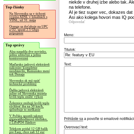
niekde v druhej izbe alebo tak. 
na telefone.
Top články
AI je tiez super vec, dokazes dat
Na Slovensku sa v tichosti
Asi ako kolega hovori mas IQ po
vypína ADSL v lokalitách s
VDSL, už 31. mája
Odpovedať
Orange sa doťahuje na UPC
a O2, spustí 2.5 Gbps
pripojenie
Meno:
Top správy
Titulok:
Alza nasadila dve novinky,
jednu užitočnú a jednu
kontroverznú
Text:
Maďarsko jadrovú elektráreň
nakoniec kompletne
neodstavilo, Rumunsko mení
tok Dunaja
Slovensko.sk má opäť
technické problémy
Ďalšia jadrová elektráreň
južne od Slovenska musela
kvôli teplu znížiť výkon
Železnice znižujú kvôli teplu
rýchlosť iba na 50 km/h,
spôsobuje to meškanie
V Poľsku spustili takmer
Prihláste sa
a povoľte si emailové notifiká
gigawatthodinové úložisko,
z LiFePO4 článkov
Overovací text:
Telekom pridal 12 GB balík
pre Easy, chce zaň 12 eur