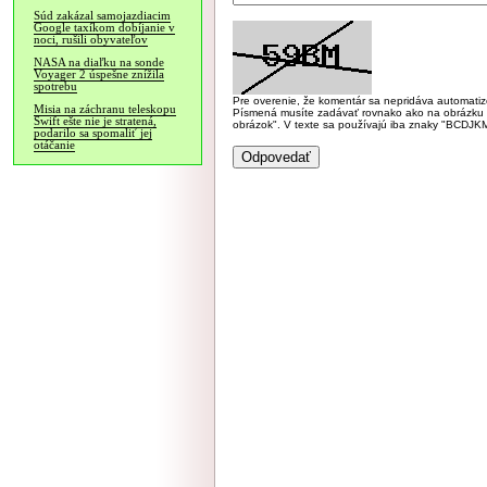
Súd zakázal samojazdiacim
Google taxíkom dobíjanie v
noci, rušili obyvateľov
NASA na diaľku na sonde
Voyager 2 úspešne znížila
spotrebu
Pre overenie, že komentár sa nepridáva automatizov
Misia na záchranu teleskopu
Písmená musíte zadávať rovnako ako na obrázku veľk
Swift ešte nie je stratená,
obrázok". V texte sa používajú iba znaky "BC
podarilo sa spomaliť jej
otáčanie