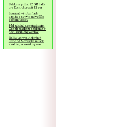
Telekom pridal 12 GB balík
pre Easy, chce zaň 12 eur
Spustená výroba flash
pamäte s novým najvyšším
počtom vrstiev
Súd zakázal samojazdiacim
Google taxíkom dobíjanie v
noci, rušili obyvateľov
Ďalšia jadrová elektráreň
južne od Slovenska musela
kvôli teplu znížiť výkon