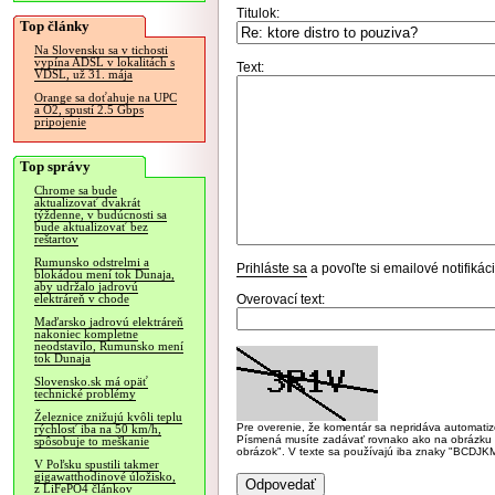
Titulok:
Top články
Na Slovensku sa v tichosti
vypína ADSL v lokalitách s
Text:
VDSL, už 31. mája
Orange sa doťahuje na UPC
a O2, spustí 2.5 Gbps
pripojenie
Top správy
Chrome sa bude
aktualizovať dvakrát
týždenne, v budúcnosti sa
bude aktualizovať bez
reštartov
Rumunsko odstrelmi a
Prihláste sa
a povoľte si emailové notifiká
blokádou mení tok Dunaja,
aby udržalo jadrovú
Overovací text:
elektráreň v chode
Maďarsko jadrovú elektráreň
nakoniec kompletne
neodstavilo, Rumunsko mení
tok Dunaja
Slovensko.sk má opäť
technické problémy
Železnice znižujú kvôli teplu
Pre overenie, že komentár sa nepridáva automatizov
rýchlosť iba na 50 km/h,
Písmená musíte zadávať rovnako ako na obrázku veľk
spôsobuje to meškanie
obrázok". V texte sa používajú iba znaky "BC
V Poľsku spustili takmer
gigawatthodinové úložisko,
z LiFePO4 článkov