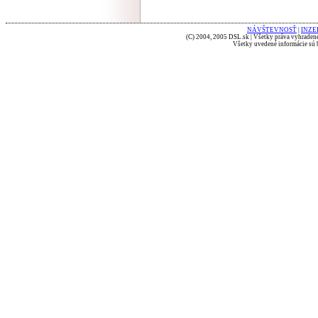
NÁVŠTEVNOSŤ
|
INZE
(C) 2004, 2005 DSL.sk | Všetky práva vyhradené
Všetky uvedené informácie sú b