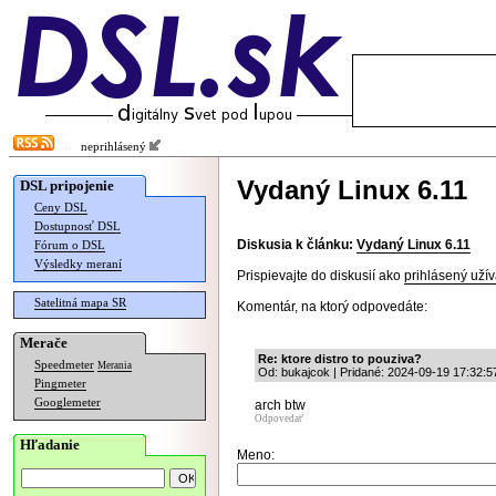
neprihlásený
Vydaný Linux 6.11
DSL pripojenie
Ceny DSL
Dostupnosť DSL
Diskusia k článku:
Vydaný Linux 6.11
Fórum o DSL
Výsledky meraní
Prispievajte do diskusií ako
prihlásený užív
Satelitná mapa SR
Komentár, na ktorý odpovedáte:
Merače
Re: ktore distro to pouziva?
Speedmeter
Merania
Od: bukajcok | Pridané: 2024-09-19 17:32:5
Pingmeter
Googlemeter
arch btw
Odpovedať
Hľadanie
Meno: