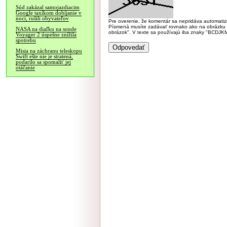
Súd zakázal samojazdiacim
Google taxíkom dobíjanie v
noci, rušili obyvateľov
Pre overenie, že komentár sa nepridáva automatizov
Písmená musíte zadávať rovnako ako na obrázku veľk
NASA na diaľku na sonde
obrázok". V texte sa používajú iba znaky "BC
Voyager 2 úspešne znížila
spotrebu
Misia na záchranu teleskopu
Swift ešte nie je stratená,
podarilo sa spomaliť jej
otáčanie