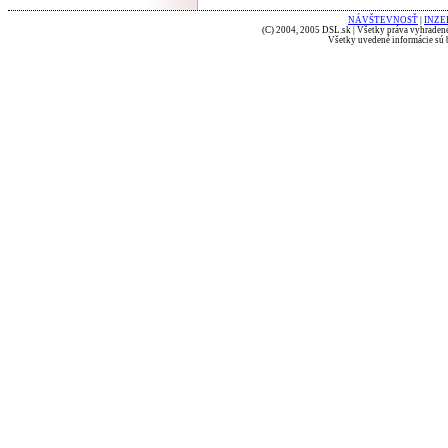
NÁVŠTEVNOSŤ
|
INZE
(C) 2004, 2005 DSL.sk | Všetky práva vyhradené
Všetky uvedené informácie sú b