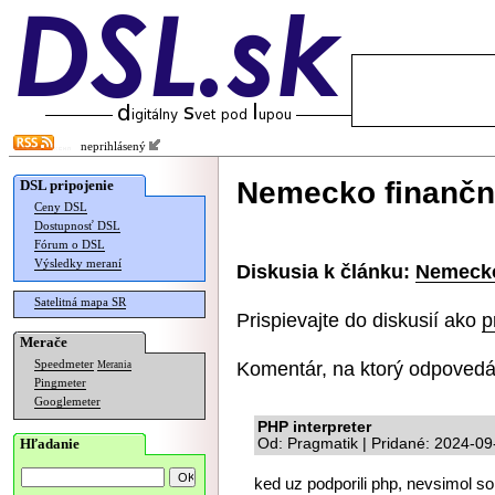
neprihlásený
Nemecko finančn
DSL pripojenie
Ceny DSL
Dostupnosť DSL
Fórum o DSL
Výsledky meraní
Diskusia k článku:
Nemecko
Satelitná mapa SR
Prispievajte do diskusií ako
p
Merače
Komentár, na ktorý odpovedá
Speedmeter
Merania
Pingmeter
Googlemeter
PHP interpreter
Hľadanie
Od: Pragmatik | Pridané: 2024-09
ked uz podporili php, nevsimol som 