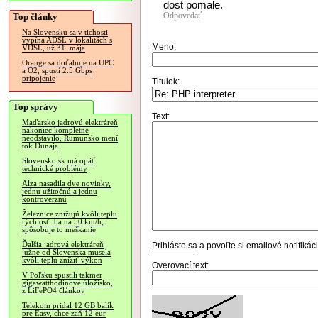
dost pomale.
Odpovedať
Top články
Na Slovensku sa v tichosti
vypína ADSL v lokalitách s
Meno:
VDSL, už 31. mája
Orange sa doťahuje na UPC
a O2, spustí 2.5 Gbps
pripojenie
Titulok:
Top správy
Text:
Maďarsko jadrovú elektráreň
nakoniec kompletne
neodstavilo, Rumunsko mení
tok Dunaja
Slovensko.sk má opäť
technické problémy
Alza nasadila dve novinky,
jednu užitočnú a jednu
kontroverznú
Železnice znižujú kvôli teplu
rýchlosť iba na 50 km/h,
spôsobuje to meškanie
Ďalšia jadrová elektráreň
Prihláste sa
a povoľte si emailové notifiká
južne od Slovenska musela
kvôli teplu znížiť výkon
Overovací text:
V Poľsku spustili takmer
gigawatthodinové úložisko,
z LiFePO4 článkov
Telekom pridal 12 GB balík
pre Easy, chce zaň 12 eur