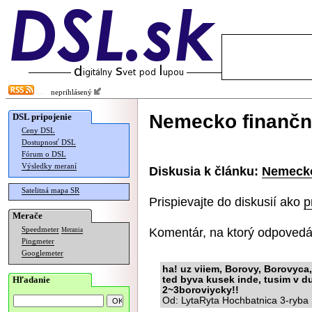
neprihlásený
Nemecko finančn
DSL pripojenie
Ceny DSL
Dostupnosť DSL
Fórum o DSL
Výsledky meraní
Diskusia k článku:
Nemecko
Satelitná mapa SR
Prispievajte do diskusií ako
p
Merače
Komentár, na ktorý odpovedá
Speedmeter
Merania
Pingmeter
Googlemeter
ha! uz viiem, Borovy, Borovyca, 1
Hľadanie
ted byva kusek inde, tusim v d
2~3boroviycky!!
Od: LytaRyta Hochbatnica 3-ryba 