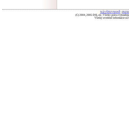
NÁVŠTEVNOSŤ
|
INZE
(C) 2004, 2005 DSL.sk | Všetky práva vyhradené
Všetky uvedené informácie sú b