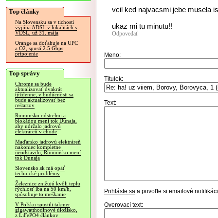
vcil ked najvacsmi jebe musela i
Top články
Na Slovensku sa v tichosti
ukaz mi tu minutu!!
vypína ADSL v lokalitách s
VDSL, už 31. mája
Odpovedať
Orange sa doťahuje na UPC
a O2, spustí 2.5 Gbps
pripojenie
Meno:
Top správy
Titulok:
Chrome sa bude
aktualizovať dvakrát
týždenne, v budúcnosti sa
bude aktualizovať bez
Text:
reštartov
Rumunsko odstrelmi a
blokádou mení tok Dunaja,
aby udržalo jadrovú
elektráreň v chode
Maďarsko jadrovú elektráreň
nakoniec kompletne
neodstavilo, Rumunsko mení
tok Dunaja
Slovensko.sk má opäť
technické problémy
Železnice znižujú kvôli teplu
rýchlosť iba na 50 km/h,
Prihláste sa
a povoľte si emailové notifiká
spôsobuje to meškanie
Overovací text:
V Poľsku spustili takmer
gigawatthodinové úložisko,
z LiFePO4 článkov