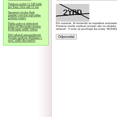
Telekom pridal 12 GB balík
pre Easy, chce zaň 12 eur
Spustená výroba flash
pamäte s novým najvyšším
počtom vrstiev
Pre overenie, že komentár sa nepridáva automatizov
Ďalšia jadrová elektráreň
Písmená musíte zadávať rovnako ako na obrázku veľk
južne od Slovenska musela
obrázok". V texte sa používajú iba znaky "BC
kvôli teplu znížiť výkon
Súd zakázal samojazdiacim
Google taxíkom dobíjanie v
noci, rušili obyvateľov