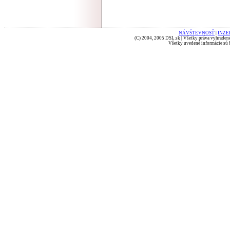
NÁVŠTEVNOSŤ
|
INZE
(C) 2004, 2005 DSL.sk | Všetky práva vyhradené
Všetky uvedené informácie sú b