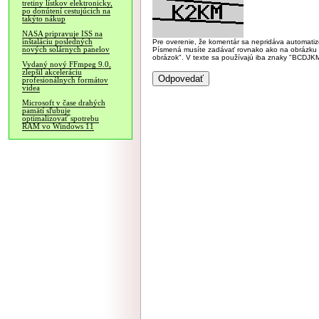
tretiny lístkov elektronicky,
po donútení cestujúcich na
takýto nákup
NASA pripravuje ISS na
inštaláciu posledných
Pre overenie, že komentár sa nepridáva automatizov
nových solárnych panelov
Písmená musíte zadávať rovnako ako na obrázku veľk
obrázok". V texte sa používajú iba znaky "BC
Vydaný nový FFmpeg 9.0,
zlepšil akceleráciu
profesionálnych formátov
videa
Microsoft v čase drahých
pamätí sľubuje
optimalizovať spotrebu
RAM vo Windows 11