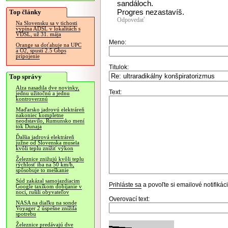
sandáloch.
Progres nezastavíš.
Top články
Odpovedať
Na Slovensku sa v tichosti
vypína ADSL v lokalitách s
VDSL, už 31. mája
Meno:
Orange sa doťahuje na UPC
a O2, spustí 2.5 Gbps
pripojenie
Titulok:
Top správy
Alza nasadila dve novinky,
Text:
jednu užitočnú a jednu
kontroverznú
Maďarsko jadrovú elektráreň
nakoniec kompletne
neodstavilo, Rumunsko mení
tok Dunaja
Ďalšia jadrová elektráreň
južne od Slovenska musela
kvôli teplu znížiť výkon
Železnice znižujú kvôli teplu
rýchlosť iba na 50 km/h,
spôsobuje to meškanie
Súd zakázal samojazdiacim
Prihláste sa
a povoľte si emailové notifiká
Google taxíkom dobíjanie v
noci, rušili obyvateľov
Overovací text:
NASA na diaľku na sonde
Voyager 2 úspešne znížila
spotrebu
Železnice predávajú dve