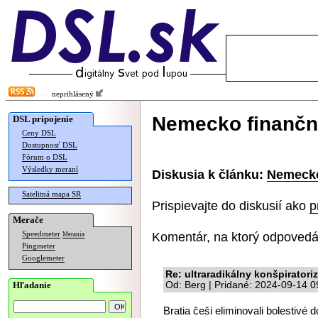
neprihlásený
Nemecko finančn
DSL pripojenie
Ceny DSL
Dostupnosť DSL
Fórum o DSL
Výsledky meraní
Diskusia k článku:
Nemecko
Satelitná mapa SR
Prispievajte do diskusií ako
p
Merače
Komentár, na ktorý odpovedá
Speedmeter
Merania
Pingmeter
Googlemeter
Re: ultraradikálny konšpirator
Hľadanie
Od: Berg | Pridané: 2024-09-14 0
Bratia češi eliminovali bolestivé