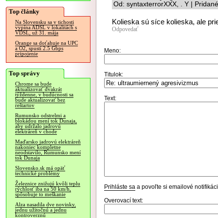
Od: syntaxterrorXXX, . Y | Pridan
Top články
Kolieska sú síce kolieska, ale pri
Na Slovensku sa v tichosti
vypína ADSL v lokalitách s
Odpovedať
VDSL, už 31. mája
Orange sa doťahuje na UPC
a O2, spustí 2.5 Gbps
Meno:
pripojenie
Top správy
Titulok:
Chrome sa bude
aktualizovať dvakrát
týždenne, v budúcnosti sa
Text:
bude aktualizovať bez
reštartov
Rumunsko odstrelmi a
blokádou mení tok Dunaja,
aby udržalo jadrovú
elektráreň v chode
Maďarsko jadrovú elektráreň
nakoniec kompletne
neodstavilo, Rumunsko mení
tok Dunaja
Slovensko.sk má opäť
technické problémy
Železnice znižujú kvôli teplu
Prihláste sa
a povoľte si emailové notifiká
rýchlosť iba na 50 km/h,
spôsobuje to meškanie
Overovací text:
Alza nasadila dve novinky,
jednu užitočnú a jednu
kontroverznú