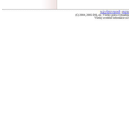
NÁVŠTEVNOSŤ
|
INZE
(C) 2004, 2005 DSL.sk | Všetky práva vyhradené
Všetky uvedené informácie sú b