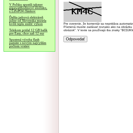
V Poľsku spustili takmer
gigawatthodinové úložisko,
z LiFePO4 článkov
Ďalšia jadrová elektráreň
južne od Slovenska musela
Pre overenie, že komentár sa nepridáva automatizov
kvôli teplu znížiť výkon
Písmená musíte zadávať rovnako ako na obrázku veľk
Telekom pridal 12 GB balík
obrázok". V texte sa používajú iba znaky "BC
pre Easy, chce zaň 12 eur
Spustená výroba flash
pamäte s novým najvyšším
počtom vrstiev