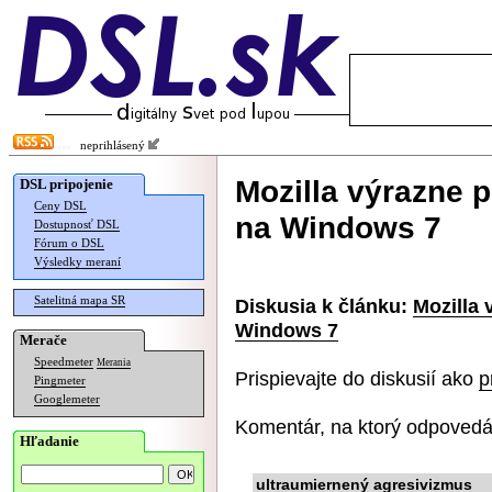
neprihlásený
Mozilla výrazne p
DSL pripojenie
Ceny DSL
na Windows 7
Dostupnosť DSL
Fórum o DSL
Výsledky meraní
Satelitná mapa SR
Diskusia k článku:
Mozilla 
Windows 7
Merače
Speedmeter
Merania
Prispievajte do diskusií ako
p
Pingmeter
Googlemeter
Komentár, na ktorý odpovedá
Hľadanie
ultraumiernený agresivizmus