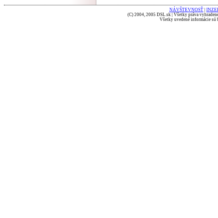
NÁVŠTEVNOSŤ
|
INZE
(C) 2004, 2005 DSL.sk | Všetky práva vyhradené
Všetky uvedené informácie sú b