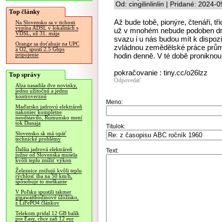
Od: cingilinlinlin | Pridané: 2024-
Top články
Až bude tobě, pionýre, čtenáři, tři
Na Slovensku sa v tichosti
vypína ADSL v lokalitách s
už v mnohém nebude podoben d
VDSL, už 31. mája
svazu i u nás budou mít k dispo
Orange sa doťahuje na UPC
zvládnou zemědělské práce prů
a O2, spustí 2.5 Gbps
hodin denně. V té době proniknou
pripojenie
pokračovanie : tiny.cc/o26lzz
Top správy
Odpovedať
Alza nasadila dve novinky,
jednu užitočnú a jednu
kontroverznú
Meno:
Maďarsko jadrovú elektráreň
nakoniec kompletne
neodstavilo, Rumunsko mení
tok Dunaja
Titulok:
Slovensko.sk má opäť
technické problémy
Ďalšia jadrová elektráreň
Text:
južne od Slovenska musela
kvôli teplu znížiť výkon
Železnice znižujú kvôli teplu
rýchlosť iba na 50 km/h,
spôsobuje to meškanie
V Poľsku spustili takmer
gigawatthodinové úložisko,
z LiFePO4 článkov
Telekom pridal 12 GB balík
pre Easy, chce zaň 12 eur