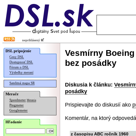
neprihlásený
Vesmírny Boeing 
DSL pripojenie
Ceny DSL
bez posádky
Dostupnosť DSL
Fórum o DSL
Výsledky meraní
Satelitná mapa SR
Diskusia k článku:
Vesmírny
posádky
Merače
Speedmeter
Merania
Prispievajte do diskusií ako
p
Pingmeter
Googlemeter
Komentár, na ktorý odpovedá
Hľadanie
z časopisu ABC ročník 1960