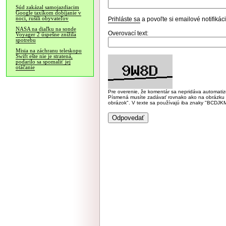
Súd zakázal samojazdiacim
Google taxíkom dobíjanie v
noci, rušili obyvateľov
Prihláste sa
a povoľte si emailové notifiká
NASA na diaľku na sonde
Overovací text:
Voyager 2 úspešne znížila
spotrebu
Misia na záchranu teleskopu
Swift ešte nie je stratená,
podarilo sa spomaliť jej
otáčanie
Pre overenie, že komentár sa nepridáva automatizov
Písmená musíte zadávať rovnako ako na obrázku veľk
obrázok". V texte sa používajú iba znaky "BC