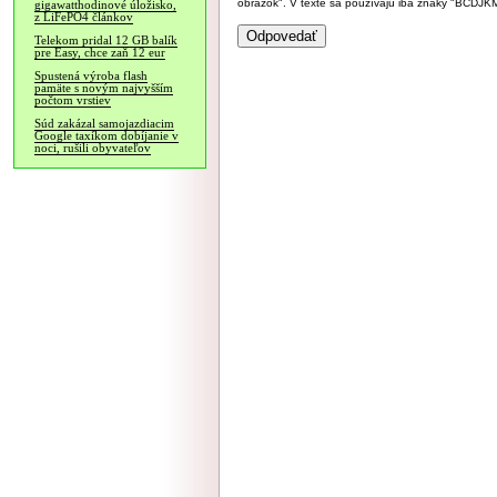
obrázok". V texte sa používajú iba znaky "BC
gigawatthodinové úložisko,
z LiFePO4 článkov
Telekom pridal 12 GB balík
pre Easy, chce zaň 12 eur
Spustená výroba flash
pamäte s novým najvyšším
počtom vrstiev
Súd zakázal samojazdiacim
Google taxíkom dobíjanie v
noci, rušili obyvateľov