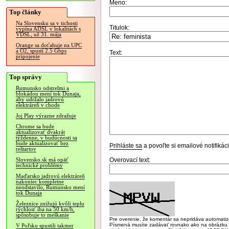
Meno:
Top články
Na Slovensku sa v tichosti
Titulok:
vypína ADSL v lokalitách s
VDSL, už 31. mája
Orange sa doťahuje na UPC
a O2, spustí 2.5 Gbps
Text:
pripojenie
Top správy
Rumunsko odstrelmi a
blokádou mení tok Dunaja,
aby udržalo jadrovú
elektráreň v chode
Joj Play výrazne zdražuje
Chrome sa bude
aktualizovať dvakrát
týždenne, v budúcnosti sa
bude aktualizovať bez
Prihláste sa
a povoľte si emailové notifiká
reštartov
Overovací text:
Slovensko.sk má opäť
technické problémy
Maďarsko jadrovú elektráreň
nakoniec kompletne
neodstavilo, Rumunsko mení
tok Dunaja
Železnice znižujú kvôli teplu
rýchlosť iba na 50 km/h,
spôsobuje to meškanie
Pre overenie, že komentár sa nepridáva automatizov
Písmená musíte zadávať rovnako ako na obrázku veľk
V Poľsku spustili takmer