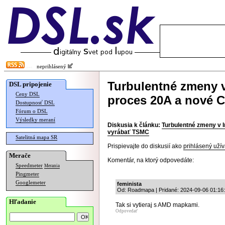
neprihlásený
Turbulentné zmeny v 
DSL pripojenie
Ceny DSL
proces 20A a nové 
Dostupnosť DSL
Fórum o DSL
Výsledky meraní
Diskusia k článku:
Turbulentné zmeny v I
vyrábať TSMC
Satelitná mapa SR
Prispievajte do diskusií ako
prihlásený užív
Merače
Komentár, na ktorý odpovedáte:
Speedmeter
Merania
Pingmeter
Googlemeter
feminista
Od: Roadmapa | Pridané: 2024-09-06 01:16
Hľadanie
Tak si vytieraj s AMD mapkami.
Odpovedať