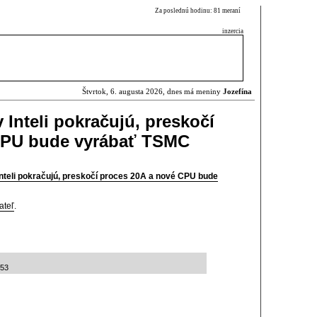
Za poslednú hodinu: 81 meraní
inzercia
Štvrtok, 6. augusta 2026, dnes má meniny
Jozefína
Inteli pokračujú, preskočí
CPU bude vyrábať TSMC
nteli pokračujú, preskočí proces 20A a nové CPU bude
ateľ
.
:53