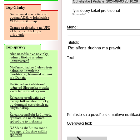
Od: ehjhjke | Pridané: 2024-09-03 23:10:28
Top články
Ty si dobry kokot profesional
Na Slovensku sa v tichosti
Odpovedať
vypína ADSL v lokalitách s
VDSL, už 31. mája
Meno:
Orange sa doťahuje na UPC
a O2, spustí 2.5 Gbps
pripojenie
Titulok:
Top správy
Alza nasadila dve novinky,
jednu užitočnú a jednu
Text:
kontroverznú
Maďarsko jadrovú elektráreň
nakoniec kompletne
neodstavilo, Rumunsko mení
tok Dunaja
Ďalšia jadrová elektráreň
južne od Slovenska musela
kvôli teplu znížiť výkon
Železnice predávajú dve
tretiny lístkov elektronicky,
po donútení cestujúcich na
takýto nákup
Prihláste sa
a povoľte si emailové notifiká
Železnice znižujú kvôli teplu
rýchlosť iba na 50 km/h,
spôsobuje to meškanie
Overovací text:
NASA na diaľku na sonde
Voyager 2 úspešne znížila
spotrebu