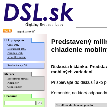
neprihlásený
Predstavený milim
DSL pripojenie
Ceny DSL
chladenie mobiln
Dostupnosť DSL
Fórum o DSL
Výsledky meraní
Satelitná mapa SR
Diskusia k článku:
Predstav
mobilných zariadení
Merače
Speedmeter
Merania
Prispievajte do diskusií ako
p
Pingmeter
Googlemeter
Komentár, na ktorý odpovedá
Hľadanie
Re: alfonz duchna ma pravdu