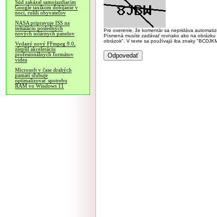
Súd zakázal samojazdiacim
Google taxíkom dobíjanie v
noci, rušili obyvateľov
NASA pripravuje ISS na
inštaláciu posledných
Pre overenie, že komentár sa nepridáva automatizov
nových solárnych panelov
Písmená musíte zadávať rovnako ako na obrázku veľk
obrázok". V texte sa používajú iba znaky "BC
Vydaný nový FFmpeg 9.0,
zlepšil akceleráciu
profesionálnych formátov
videa
Microsoft v čase drahých
pamätí sľubuje
optimalizovať spotrebu
RAM vo Windows 11