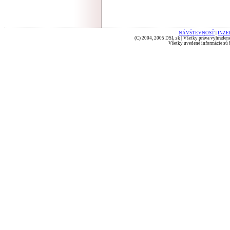
NÁVŠTEVNOSŤ
|
INZE
(C) 2004, 2005 DSL.sk | Všetky práva vyhradené
Všetky uvedené informácie sú b