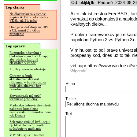
Od: ekljklj;lk | Pridané: 2024-08-
Top články
A co tak ist cestou FreeBSD , tam
Na Slovensku sa v tichosti
vypína ADSL v lokalitách s
vymakat do dokonalosti a nasled
VDSL, už 31. mája
kvalitnych dielov...
Orange sa doťahuje na UPC
a O2, spustí 2.5 Gbps
Problem frameworkov je ze kazd
pripojenie
napriklad Python 2 vs Python 3)
Top správy
V minulosti to boli prave univerza
Rumunsko odstrelmi a
prospesny kod, dnes uz to tak nie
blokádou mení tok Dunaja,
aby udržalo jadrovú
elektráreň v chode
vid napr https://www.win.tue.nl/s
Joj Play výrazne zdražuje
Odpovedať
Chrome sa bude
aktualizovať dvakrát
týždenne, v budúcnosti sa
Meno:
bude aktualizovať bez
reštartov
Slovensko.sk má opäť
Titulok:
technické problémy
Maďarsko jadrovú elektráreň
nakoniec kompletne
neodstavilo, Rumunsko mení
Text:
tok Dunaja
Železnice znižujú kvôli teplu
rýchlosť iba na 50 km/h,
spôsobuje to meškanie
V Poľsku spustili takmer