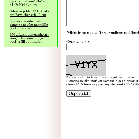
gigawatthodinové úložisko,
z LiFePO4 článkov
Telekom pridal 12 GB balík
pre Easy, chce zaň 12 eur
Spustená výroba flash
pamäte s novým najvyšším
počtom vrstiev
Prihláste sa
a povoľte si emailové notifiká
Súd zakázal samojazdiacim
Google taxíkom dobíjanie v
Overovací text:
noci, rušili obyvateľov
Pre overenie, že komentár sa nepridáva automatizov
Písmená musíte zadávať rovnako ako na obrázku veľk
obrázok". V texte sa používajú iba znaky "BC