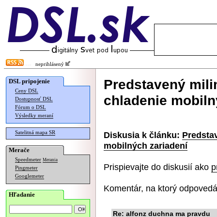
neprihlásený
Predstavený milim
DSL pripojenie
Ceny DSL
chladenie mobiln
Dostupnosť DSL
Fórum o DSL
Výsledky meraní
Satelitná mapa SR
Diskusia k článku:
Predstav
mobilných zariadení
Merače
Speedmeter
Merania
Prispievajte do diskusií ako
p
Pingmeter
Googlemeter
Komentár, na ktorý odpovedá
Hľadanie
Re: alfonz duchna ma pravdu