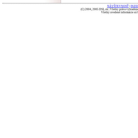
NÁVŠTEVNOSŤ
|
INZE
(C) 2004, 2005 DSL.sk | Všetky práva vyhradené
Všetky uvedené informácie sú b