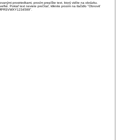
anými prostriedkami, prosím prepíšte text, ktorý vidíte na obrázku.
é. Pokiaľ text neviete prečítať, kliknite prosím na tlačidlo "Obnoviť
DJKMPRSVWXY1234589".