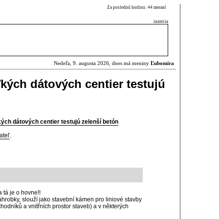
Za poslednú hodinu: 44 meraní
inzercia
Nedeľa, 9. augusta 2026, dnes má meniny
Ľubomíra
kých dátových centier testujú
ých dátových centier testujú zelenší betón
ateľ
.
a tá je o hovne!!
hrobky, slouží jako stavební kámen pro liniové stavby
chodníků a vnitřních prostor staveb) a v některých