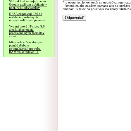
Súd zakázal samojazdiacim
Pre overenie, že komentár sa nepridáva automatizov
Google taxíkom dobíjanie v
Písmená musíte zadávať rovnako ako na obrázku veľk
noci, rušili obyvateľov
obrázok". V texte sa používajú iba znaky "BC
NASA pripravuje ISS na
inštaláciu posledných
nových solárnych panelov
Vydaný nový FFmpeg 9.0,
zlepšil akceleráciu
profesionálnych formátov
videa
Microsoft v čase drahých
pamätí sľubuje
optimalizovať spotrebu
RAM vo Windows 11