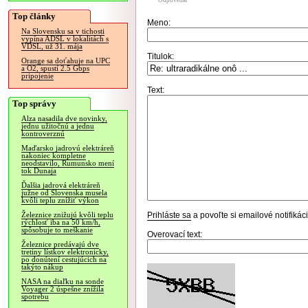
Odpovedať
Top články
Meno:
Na Slovensku sa v tichosti
vypína ADSL v lokalitách s
VDSL, už 31. mája
Titulok:
Orange sa doťahuje na UPC
a O2, spustí 2.5 Gbps
pripojenie
Text:
Top správy
Alza nasadila dve novinky,
jednu užitočnú a jednu
kontroverznú
Maďarsko jadrovú elektráreň
nakoniec kompletne
neodstavilo, Rumunsko mení
tok Dunaja
Ďalšia jadrová elektráreň
južne od Slovenska musela
kvôli teplu znížiť výkon
Prihláste sa
a povoľte si emailové notifiká
Železnice znižujú kvôli teplu
rýchlosť iba na 50 km/h,
spôsobuje to meškanie
Overovací text:
Železnice predávajú dve
tretiny lístkov elektronicky,
po donútení cestujúcich na
takýto nákup
NASA na diaľku na sonde
Voyager 2 úspešne znížila
spotrebu