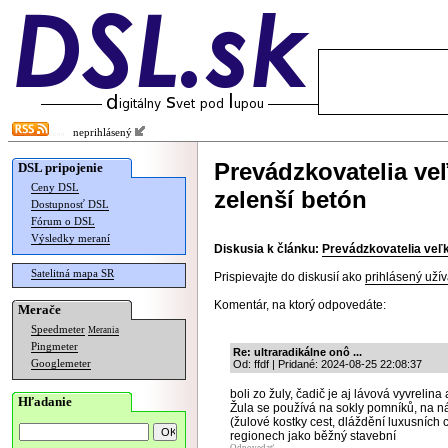
neprihlásený
Prevádzkovatelia veľ
DSL pripojenie
Ceny DSL
zelenší betón
Dostupnosť DSL
Fórum o DSL
Výsledky meraní
Diskusia k článku:
Prevádzkovatelia veľk
Satelitná mapa SR
Prispievajte do diskusií ako
prihlásený užív
Komentár, na ktorý odpovedáte:
Merače
Speedmeter
Merania
Pingmeter
Re: ultraradikálne onô ...
Googlemeter
Od: ffdf | Pridané: 2024-08-25 22:08:37
boli zo žuly, čadič je aj lávová vyvrelina 
Hľadanie
Žula se používá na sokly pomníků, na ná
(žulové kostky cest, dláždění luxusních 
regionech jako běžný stavební