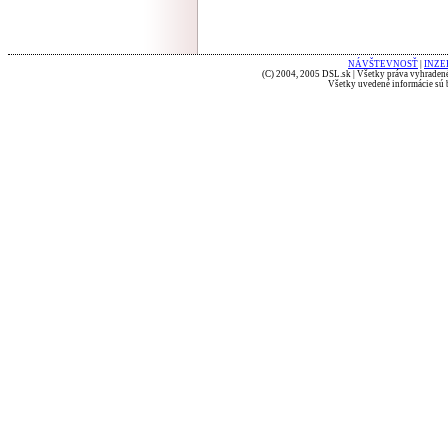
NÁVŠTEVNOSŤ
|
INZE
(C) 2004, 2005 DSL.sk | Všetky práva vyhradené
Všetky uvedené informácie sú b