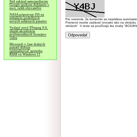
Súd zakázal samojazdiacim
Google taxíkom dobíjanie v
noci, rušili obyvateľov
NASA pripravuje ISS na
inštaláciu posledných
Pre overenie, že komentár sa nepridáva automatizov
nových solárnych panelov
Písmená musíte zadávať rovnako ako na obrázku veľk
obrázok". V texte sa používajú iba znaky "BC
Vydaný nový FFmpeg 9.0,
zlepšil akceleráciu
profesionálnych formátov
videa
Microsoft v čase drahých
pamätí sľubuje
optimalizovať spotrebu
RAM vo Windows 11