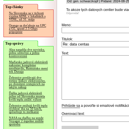
Od: gen. schwarzkopf | Pridané: 2024-08-25
Top články
To akoze tych datovych centier bude viac
Na Slovensku sa v tichosti
Odpovedať
vypína ADSL v lokalitách s
VDSL, už 31. mája
Meno:
Orange sa doťahuje na UPC
a O2, spustí 2.5 Gbps
pripojenie
Titulok:
Top správy
Alza nasadila dve novinky,
jednu užitočnú a jednu
Text:
kontroverznú
Maďarsko jadrovú elektráreň
nakoniec kompletne
neodstavilo, Rumunsko mení
tok Dunaja
Železnice predávajú dve
tretiny lístkov elektronicky,
po donútení cestujúcich na
takýto nákup
Ďalšia jadrová elektráreň
južne od Slovenska musela
kvôli teplu znížiť výkon
Prihláste sa
a povoľte si emailové notifiká
Železnice znižujú kvôli teplu
rýchlosť iba na 50 km/h,
spôsobuje to meškanie
Overovací text:
NASA na diaľku na sonde
Voyager 2 úspešne znížila
spotrebu