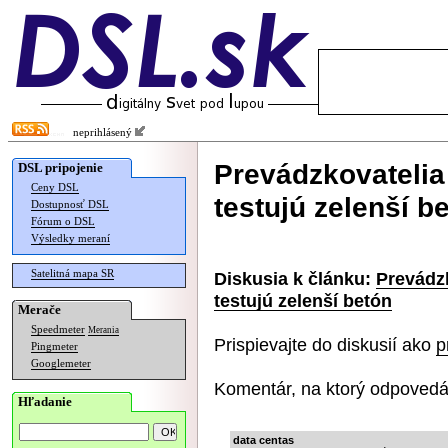
neprihlásený
Prevádzkovatelia
DSL pripojenie
Ceny DSL
testujú zelenší b
Dostupnosť DSL
Fórum o DSL
Výsledky meraní
Satelitná mapa SR
Diskusia k článku:
Prevádzk
testujú zelenší betón
Merače
Speedmeter
Merania
Prispievajte do diskusií ako
p
Pingmeter
Googlemeter
Komentár, na ktorý odpovedá
Hľadanie
data centas