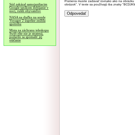
Písmená musíte zadávať rovnako ako na obrázku veľk
Súd zakázal samojazdiacim
obrázok". V texte sa používajú iba znaky "BC
Google taxíkom dobíjanie v
noci, rušili obyvateľov
NASA na diaľku na sonde
Voyager 2 úspešne znížila
spotrebu
Misia na záchranu teleskopu
Swift ešte nie je stratená,
podarilo sa spomaliť jej
otáčanie