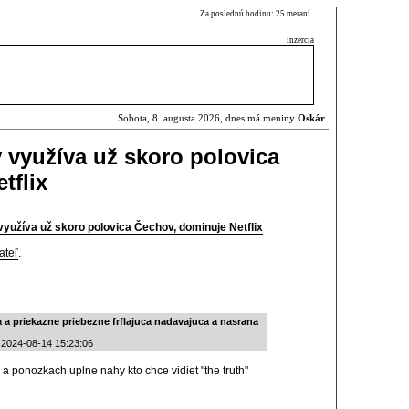
Za poslednú hodinu: 25 meraní
inzercia
Sobota, 8. augusta 2026, dnes má meniny
Oskár
 využíva už skoro polovica
tflix
yužíva už skoro polovica Čechov, dominuje Netflix
ateľ
.
 priekazne priebezne frflajuca nadavajuca a nasrana
 2024-08-14 15:23:06
h a ponozkach uplne nahy kto chce vidiet "the truth"