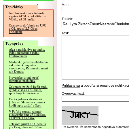
Meno:
Top články
Na Slovensku sa v tichosti
vypína ADSL v lokalitách s
Titulok:
VDSL, už 31. mája
Orange sa doťahuje na UPC
a O2, spustí 2.5 Gbps
pripojenie
Text:
Top správy
Alza nasadila dve novinky,
jednu užitočnú a jednu
kontroverznú
Maďarsko jadrovú elektráreň
nakoniec kompletne
neodstavilo, Rumunsko mení
tok Dunaja
Slovensko.sk má opäť
technické problémy
Prihláste sa
a povoľte si emailové notifiká
Železnice znižujú kvôli teplu
rýchlosť iba na 50 km/h,
spôsobuje to meškanie
Overovací text:
Ďalšia jadrová elektráreň
južne od Slovenska musela
kvôli teplu znížiť výkon
V Poľsku spustili takmer
gigawatthodinové úložisko,
z LiFePO4 článkov
Telekom pridal 12 GB balík
Pre overenie, že komentár sa nepridáva automatizov
pre Easy, chce zaň 12 eur