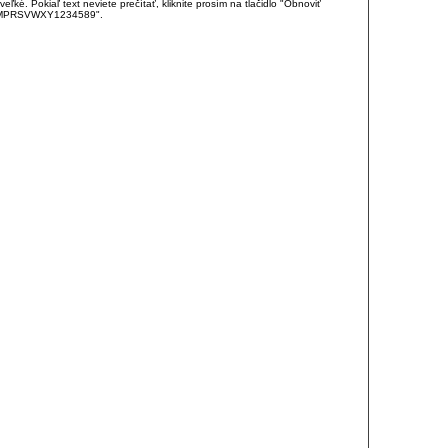
é. Pokiaľ text neviete prečítať, kliknite prosím na tlačidlo "Obnoviť
DJKMPRSVWXY1234589".