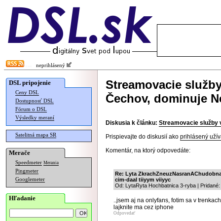
neprihlásený
Streamovacie služby
DSL pripojenie
Ceny DSL
Čechov, dominuje Ne
Dostupnosť DSL
Fórum o DSL
Výsledky meraní
Diskusia k článku:
Streamovacie služby v
Satelitná mapa SR
Prispievajte do diskusií ako
prihlásený užív
Komentár, na ktorý odpovedáte:
Merače
Speedmeter
Merania
Pingmeter
Re: Lyta ZkrachZneuzNasranAChudobna a
Googlemeter
cim-daal tiiyym viiyyc
Od: LytaRyta Hochbatnica 3-ryba | Pridané:
Hľadanie
..jsem aj na onlyfans, fotim sa v trenkac
lajknite ma cez iphone
Odpovedať