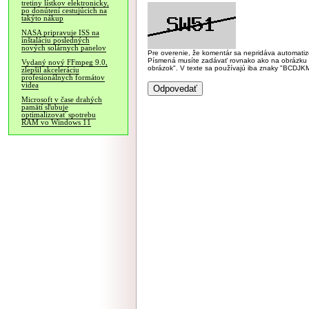
tretiny lístkov elektronicky,
po donútení cestujúcich na
takýto nákup
NASA pripravuje ISS na
inštaláciu posledných
nových solárnych panelov
Pre overenie, že komentár sa nepridáva automatizov
Písmená musíte zadávať rovnako ako na obrázku veľk
Vydaný nový FFmpeg 9.0,
obrázok". V texte sa používajú iba znaky "BC
zlepšil akceleráciu
profesionálnych formátov
videa
Microsoft v čase drahých
pamätí sľubuje
optimalizovať spotrebu
RAM vo Windows 11