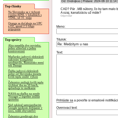
Od: Ondrejkoo | Pridané: 2024-08-10 11:14:
Top články
CAD? Pár ..MB súbory, čo by tam malo 
Na Slovensku sa v tichosti
A ozaj, kanalizáciu už máte?
vypína ADSL v lokalitách s
Odpovedať
VDSL, už 31. mája
Orange sa doťahuje na UPC
a O2, spustí 2.5 Gbps
Meno:
pripojenie
Top správy
Titulok:
Alza nasadila dve novinky,
jednu užitočnú a jednu
kontroverznú
Text:
Maďarsko jadrovú elektráreň
nakoniec kompletne
neodstavilo, Rumunsko mení
tok Dunaja
Ďalšia jadrová elektráreň
južne od Slovenska musela
kvôli teplu znížiť výkon
Železnice znižujú kvôli teplu
rýchlosť iba na 50 km/h,
spôsobuje to meškanie
NASA na diaľku na sonde
Voyager 2 úspešne znížila
spotrebu
Prihláste sa
a povoľte si emailové notifiká
Súd zakázal samojazdiacim
Overovací text:
Google taxíkom dobíjanie v
noci, rušili obyvateľov
Železnice predávajú dve