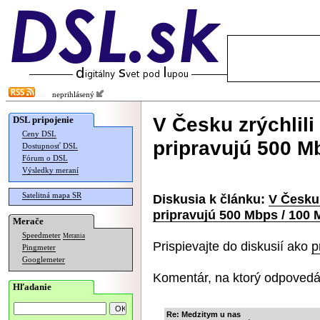
neprihlásený
V Česku zrýchlil
DSL pripojenie
Ceny DSL
pripravujú 500 M
Dostupnosť DSL
Fórum o DSL
Výsledky meraní
Satelitná mapa SR
Diskusia k článku:
V Česku 
pripravujú 500 Mbps / 100
Merače
Speedmeter
Merania
Prispievajte do diskusií ako
p
Pingmeter
Googlemeter
Komentár, na ktorý odpovedá
Hľadanie
Re: Medzitym u nas