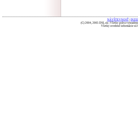
NÁVŠTEVNOSŤ
|
INZE
(C) 2004, 2005 DSL.sk | Všetky práva vyhradené
Všetky uvedené informácie sú b