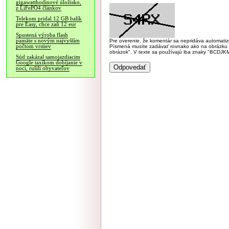
gigawatthodinové úložisko,
z LiFePO4 článkov
Telekom pridal 12 GB balík
pre Easy, chce zaň 12 eur
Spustená výroba flash
pamäte s novým najvyšším
Pre overenie, že komentár sa nepridáva automatizov
počtom vrstiev
Písmená musíte zadávať rovnako ako na obrázku veľk
obrázok". V texte sa používajú iba znaky "BC
Súd zakázal samojazdiacim
Google taxíkom dobíjanie v
noci, rušili obyvateľov