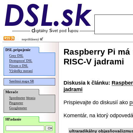
neprihlásený
Raspberry Pi má 
DSL pripojenie
Ceny DSL
RISC-V jadrami
Dostupnosť DSL
Fórum o DSL
Výsledky meraní
Satelitná mapa SR
Diskusia k článku:
Raspber
jadrami
Merače
Speedmeter
Merania
Prispievajte do diskusií ako
p
Pingmeter
Googlemeter
Komentár, na ktorý odpovedá
Hľadanie
ultraradikálny objasňovačizmu