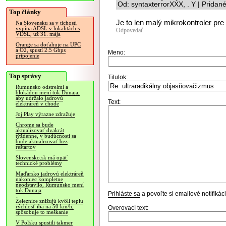
Od: syntaxterrorXXX, . Y | Pridan
Top články
Je to len malý mikrokontroler pre
Na Slovensku sa v tichosti
vypína ADSL v lokalitách s
Odpovedať
VDSL, už 31. mája
Orange sa doťahuje na UPC
a O2, spustí 2.5 Gbps
Meno:
pripojenie
Top správy
Titulok:
Rumunsko odstrelmi a
blokádou mení tok Dunaja,
aby udržalo jadrovú
Text:
elektráreň v chode
Joj Play výrazne zdražuje
Chrome sa bude
aktualizovať dvakrát
týždenne, v budúcnosti sa
bude aktualizovať bez
reštartov
Slovensko.sk má opäť
technické problémy
Maďarsko jadrovú elektráreň
nakoniec kompletne
neodstavilo, Rumunsko mení
tok Dunaja
Prihláste sa
a povoľte si emailové notifiká
Železnice znižujú kvôli teplu
rýchlosť iba na 50 km/h,
Overovací text:
spôsobuje to meškanie
V Poľsku spustili takmer