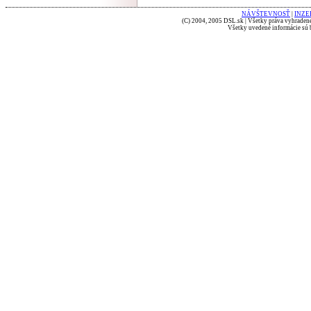
NÁVŠTEVNOSŤ
|
INZE
(C) 2004, 2005 DSL.sk | Všetky práva vyhradené
Všetky uvedené informácie sú b