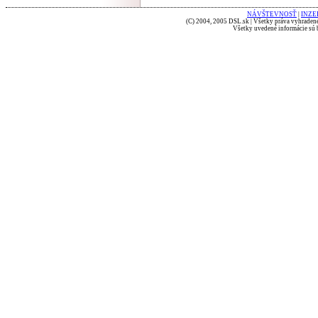
NÁVŠTEVNOSŤ
|
INZE
(C) 2004, 2005 DSL.sk | Všetky práva vyhradené
Všetky uvedené informácie sú b