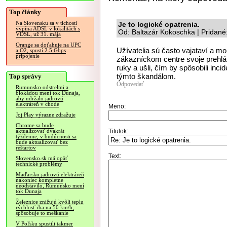
Top články
Na Slovensku sa v tichosti
Je to logické opatrenia.
vypína ADSL v lokalitách s
Od: Baltazár Kokoschka | Pridané
VDSL, už 31. mája
Orange sa doťahuje na UPC
Užívatelia sú často vajataví a mo
a O2, spustí 2.5 Gbps
pripojenie
zákazníckom centre svoje prehláse
ruky a ušli, čím by spôsobili in
týmto škandálom.
Top správy
Odpovedať
Rumunsko odstrelmi a
blokádou mení tok Dunaja,
aby udržalo jadrovú
elektráreň v chode
Meno:
Joj Play výrazne zdražuje
Chrome sa bude
Titulok:
aktualizovať dvakrát
týždenne, v budúcnosti sa
bude aktualizovať bez
reštartov
Text:
Slovensko.sk má opäť
technické problémy
Maďarsko jadrovú elektráreň
nakoniec kompletne
neodstavilo, Rumunsko mení
tok Dunaja
Železnice znižujú kvôli teplu
rýchlosť iba na 50 km/h,
spôsobuje to meškanie
V Poľsku spustili takmer