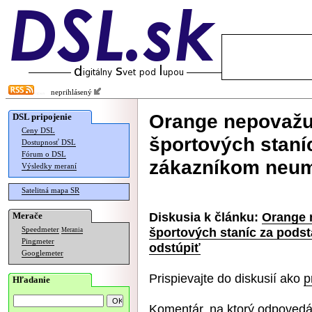
neprihlásený
Orange nepovažuj
DSL pripojenie
Ceny DSL
športových staní
Dostupnosť DSL
Fórum o DSL
zákazníkom neum
Výsledky meraní
Satelitná mapa SR
Diskusia k článku:
Orange 
Merače
športových staníc za pods
Speedmeter
Merania
Pingmeter
odstúpiť
Googlemeter
Prispievajte do diskusií ako
p
Hľadanie
Komentár, na ktorý odpovedá