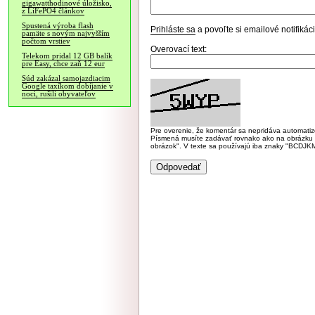
gigawatthodinové úložisko,
z LiFePO4 článkov
Spustená výroba flash
Prihláste sa
a povoľte si emailové notifiká
pamäte s novým najvyšším
počtom vrstiev
Overovací text:
Telekom pridal 12 GB balík
pre Easy, chce zaň 12 eur
Súd zakázal samojazdiacim
Google taxíkom dobíjanie v
noci, rušili obyvateľov
Pre overenie, že komentár sa nepridáva automatizov
Písmená musíte zadávať rovnako ako na obrázku veľk
obrázok". V texte sa používajú iba znaky "BC