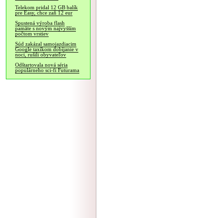
Telekom pridal 12 GB balík
pre Easy, chce zaň 12 eur
Spustená výroba flash
pamäte s novým najvyšším
počtom vrstiev
Súd zakázal samojazdiacim
Google taxíkom dobíjanie v
noci, rušili obyvateľov
Odštartovala nová séria
populárneho sci-fi Futurama