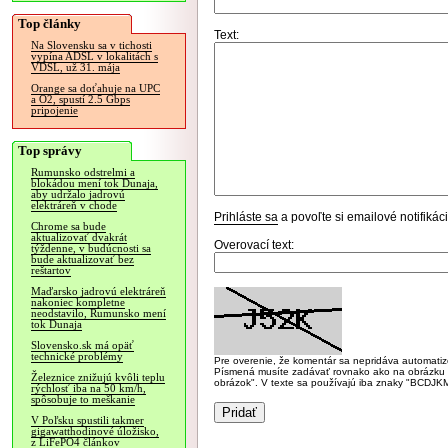
Top články
Text:
Na Slovensku sa v tichosti
vypína ADSL v lokalitách s
VDSL, už 31. mája
Orange sa doťahuje na UPC
a O2, spustí 2.5 Gbps
pripojenie
Top správy
Rumunsko odstrelmi a
blokádou mení tok Dunaja,
aby udržalo jadrovú
elektráreň v chode
Prihláste sa
a povoľte si emailové notifiká
Chrome sa bude
aktualizovať dvakrát
Overovací text:
týždenne, v budúcnosti sa
bude aktualizovať bez
reštartov
Maďarsko jadrovú elektráreň
nakoniec kompletne
neodstavilo, Rumunsko mení
tok Dunaja
Slovensko.sk má opäť
technické problémy
Pre overenie, že komentár sa nepridáva automatizov
Písmená musíte zadávať rovnako ako na obrázku veľk
Železnice znižujú kvôli teplu
obrázok". V texte sa používajú iba znaky "BC
rýchlosť iba na 50 km/h,
spôsobuje to meškanie
V Poľsku spustili takmer
gigawatthodinové úložisko,
z LiFePO4 článkov