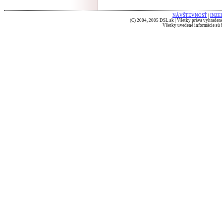
NÁVŠTEVNOSŤ
|
INZE
(C) 2004, 2005 DSL.sk | Všetky práva vyhradené
Všetky uvedené informácie sú b