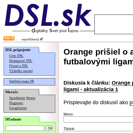
neprihlásený
Orange prišiel o 
DSL pripojenie
Ceny DSL
futbalovými ligam
Dostupnosť DSL
Fórum o DSL
Výsledky meraní
Satelitná mapa SR
Diskusia k článku:
Orange p
ligami - aktualizácia 1
Merače
Speedmeter
Merania
Prispievajte do diskusií ako
p
Pingmeter
Googlemeter
Meno:
Hľadanie
Titulok: