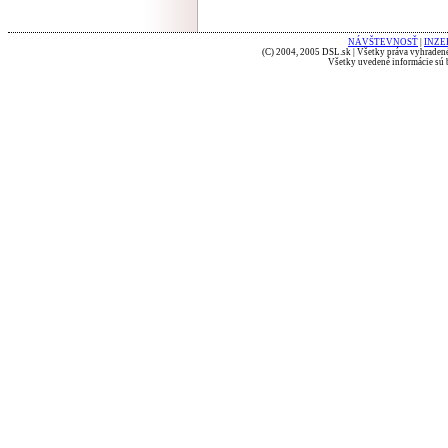
NÁVŠTEVNOSŤ
|
INZE
(C) 2004, 2005 DSL.sk | Všetky práva vyhradené
Všetky uvedené informácie sú b