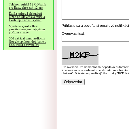
Telekom pridal 12 GB balík
pre Easy, chce zaň 12 eur
Ďalšia jadrová elektráreň
južne od Slovenska musela
kvôli teplu znížiť výkon
Prihláste sa
a povoľte si emailové notifiká
Spustená výroba flash
pamäte s novým najvyšším
počtom vrstiev
Overovací text:
Súd zakázal samojazdiacim
Google taxíkom dobíjanie v
noci, rušili obyvateľov
Pre overenie, že komentár sa nepridáva automatizov
Písmená musíte zadávať rovnako ako na obrázku veľk
obrázok". V texte sa používajú iba znaky "BC