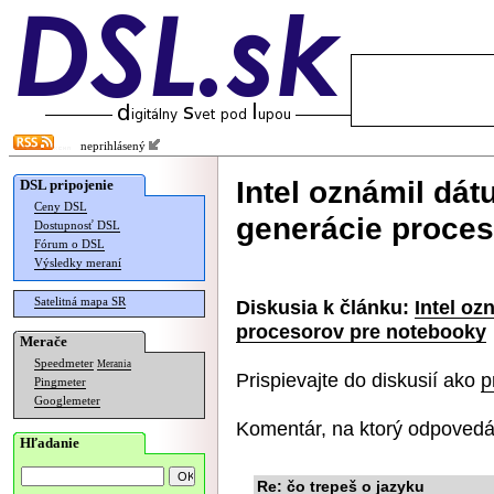
neprihlásený
Intel oznámil dá
DSL pripojenie
Ceny DSL
generácie proces
Dostupnosť DSL
Fórum o DSL
Výsledky meraní
Satelitná mapa SR
Diskusia k článku:
Intel oz
procesorov pre notebooky
Merače
Speedmeter
Merania
Prispievajte do diskusií ako
p
Pingmeter
Googlemeter
Komentár, na ktorý odpovedá
Hľadanie
Re: čo trepeš o jazyku