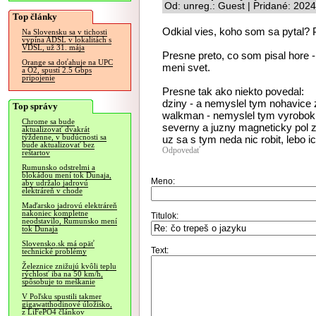
Od: unreg.: Guest | Pridané: 202
Top články
Odkial vies, koho som sa pytal? 
Na Slovensku sa v tichosti
vypína ADSL v lokalitách s
VDSL, už 31. mája
Presne preto, co som pisal hore 
Orange sa doťahuje na UPC
meni svet.
a O2, spustí 2.5 Gbps
pripojenie
Presne tak ako niekto povedal:
dziny - a nemyslel tym nohavice 
Top správy
walkman - nemyslel tym vyrobok
Chrome sa bude
severny a juzny magneticky pol z
aktualizovať dvakrát
týždenne, v budúcnosti sa
uz sa s tym neda nic robit, lebo 
bude aktualizovať bez
Odpovedať
reštartov
Rumunsko odstrelmi a
blokádou mení tok Dunaja,
Meno:
aby udržalo jadrovú
elektráreň v chode
Maďarsko jadrovú elektráreň
nakoniec kompletne
Titulok:
neodstavilo, Rumunsko mení
tok Dunaja
Slovensko.sk má opäť
Text:
technické problémy
Železnice znižujú kvôli teplu
rýchlosť iba na 50 km/h,
spôsobuje to meškanie
V Poľsku spustili takmer
gigawatthodinové úložisko,
z LiFePO4 článkov