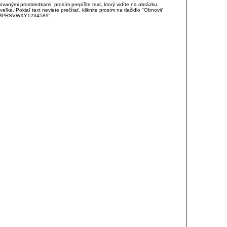
anými prostriedkami, prosím prepíšte text, ktorý vidíte na obrázku.
é. Pokiaľ text neviete prečítať, kliknite prosím na tlačidlo "Obnoviť
DJKMPRSVWXY1234589".