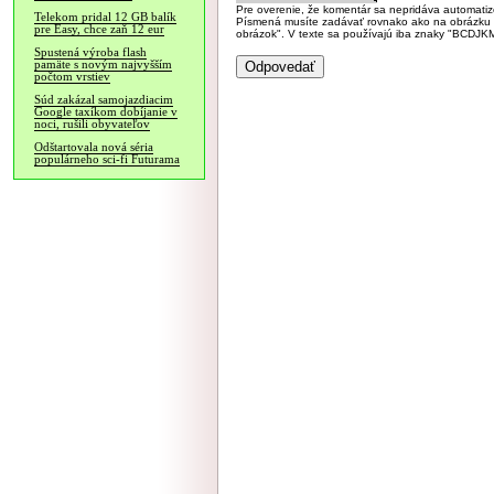
Pre overenie, že komentár sa nepridáva automatizov
Telekom pridal 12 GB balík
Písmená musíte zadávať rovnako ako na obrázku veľk
pre Easy, chce zaň 12 eur
obrázok". V texte sa používajú iba znaky "BC
Spustená výroba flash
pamäte s novým najvyšším
počtom vrstiev
Súd zakázal samojazdiacim
Google taxíkom dobíjanie v
noci, rušili obyvateľov
Odštartovala nová séria
populárneho sci-fi Futurama