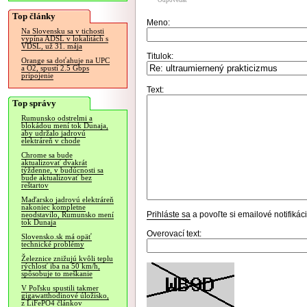
Odpovedať
Top články
Meno:
Na Slovensku sa v tichosti
vypína ADSL v lokalitách s
VDSL, už 31. mája
Titulok:
Orange sa doťahuje na UPC
a O2, spustí 2.5 Gbps
pripojenie
Text:
Top správy
Rumunsko odstrelmi a
blokádou mení tok Dunaja,
aby udržalo jadrovú
elektráreň v chode
Chrome sa bude
aktualizovať dvakrát
týždenne, v budúcnosti sa
bude aktualizovať bez
reštartov
Maďarsko jadrovú elektráreň
nakoniec kompletne
Prihláste sa
a povoľte si emailové notifiká
neodstavilo, Rumunsko mení
tok Dunaja
Overovací text:
Slovensko.sk má opäť
technické problémy
Železnice znižujú kvôli teplu
rýchlosť iba na 50 km/h,
spôsobuje to meškanie
V Poľsku spustili takmer
gigawatthodinové úložisko,
z LiFePO4 článkov