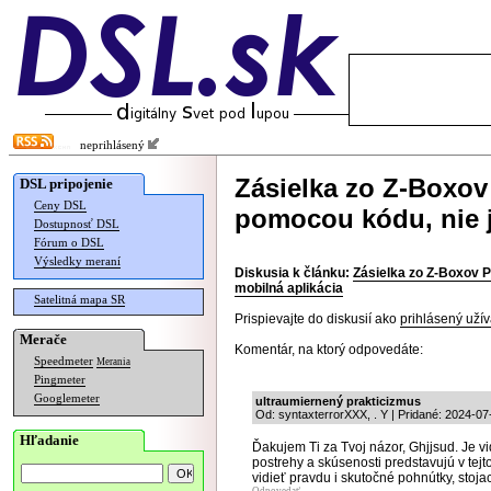
neprihlásený
Zásielka zo Z-Boxov 
DSL pripojenie
Ceny DSL
pomocou kódu, nie j
Dostupnosť DSL
Fórum o DSL
Výsledky meraní
Diskusia k článku:
Zásielka zo Z-Boxov P
mobilná aplikácia
Satelitná mapa SR
Prispievajte do diskusií ako
prihlásený užív
Merače
Komentár, na ktorý odpovedáte:
Speedmeter
Merania
Pingmeter
Googlemeter
ultraumiernený prakticizmus
Od: syntaxterrorXXX, . Y | Pridané: 2024-07
Hľadanie
Ďakujem Ti za Tvoj názor, Ghjjsud. Je v
postrehy a skúsenosti predstavujú v tejt
vidieť pravdu i skutočné pohnútky, stoj