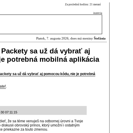
Za poslednú hodinu: 21 meraní
inzercia
Piatok, 7. augusta 2026, dnes má meniny
Štefánia
Packety sa už dá vybrať aj
e potrebná mobilná aplikácia
ackety sa už dá vybrať aj pomocou kódu, nie je potrebná
ateľ
.
-30 07:11:15
idieť, že sa téme venuješ na odbornej úrovni a Tvoje
o diskusii obrovský prínos, ktorý umožní i ostatným
ace priekazne za touto zmenou.