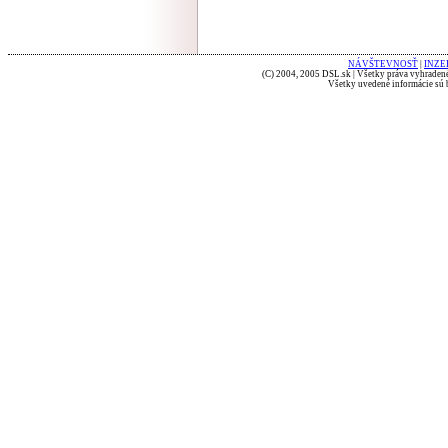
NÁVŠTEVNOSŤ
|
INZE
(C) 2004, 2005 DSL.sk | Všetky práva vyhradené
Všetky uvedené informácie sú b