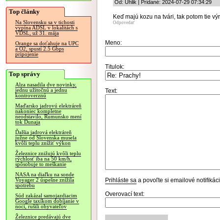
Od: Uhlik | Pridané: 2024-07-29 07:34:29
Top články
Keď majú kozu na tvári, tak potom tie výr
Na Slovensku sa v tichosti
Odpovedať
vypína ADSL v lokalitách s
VDSL, už 31. mája
Meno:
Orange sa doťahuje na UPC
a O2, spustí 2.5 Gbps
pripojenie
Titulok:
Top správy
Alza nasadila dve novinky,
jednu užitočnú a jednu
Text:
kontroverznú
Maďarsko jadrovú elektráreň
nakoniec kompletne
neodstavilo, Rumunsko mení
tok Dunaja
Ďalšia jadrová elektráreň
južne od Slovenska musela
kvôli teplu znížiť výkon
Železnice znižujú kvôli teplu
rýchlosť iba na 50 km/h,
spôsobuje to meškanie
NASA na diaľku na sonde
Prihláste sa
a povoľte si emailové notifiká
Voyager 2 úspešne znížila
spotrebu
Overovací text:
Súd zakázal samojazdiacim
Google taxíkom dobíjanie v
noci, rušili obyvateľov
Železnice predávajú dve