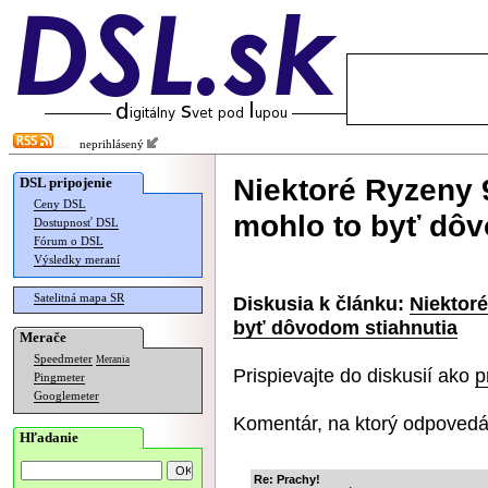
neprihlásený
Niektoré Ryzeny 
DSL pripojenie
Ceny DSL
mohlo to byť dôv
Dostupnosť DSL
Fórum o DSL
Výsledky meraní
Satelitná mapa SR
Diskusia k článku:
Niektoré
byť dôvodom stiahnutia
Merače
Speedmeter
Merania
Prispievajte do diskusií ako
p
Pingmeter
Googlemeter
Komentár, na ktorý odpovedá
Hľadanie
Re: Prachy!