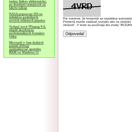
tretiny lístkov elektronicky,
po donútení cestujúcich na
takýto nákup
NASA pripravuje ISS na
inštaláciu posledných
Pre overenie, že komentár sa nepridáva automatizov
nových solárnych panelov
Písmená musíte zadávať rovnako ako na obrázku veľk
obrázok". V texte sa používajú iba znaky "BC
Vydaný nový FFmpeg 9.0,
zlepšil akceleráciu
profesionálnych formátov
videa
Microsoft v čase drahých
pamätí sľubuje
optimalizovať spotrebu
RAM vo Windows 11