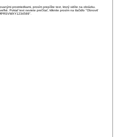
anými prostriedkami, prosím prepíšte text, ktorý vidíte na obrázku.
é. Pokiaľ text neviete prečítať, kliknite prosím na tlačidlo "Obnoviť
DJKMPRSVWXY1234589".