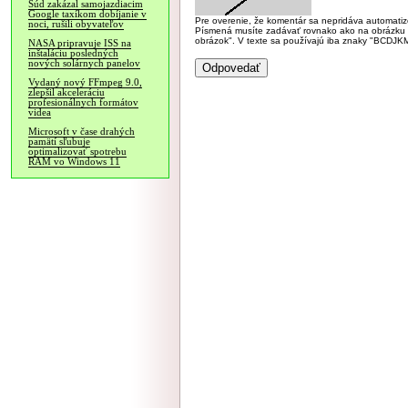
Súd zakázal samojazdiacim
Google taxíkom dobíjanie v
Pre overenie, že komentár sa nepridáva automatizov
noci, rušili obyvateľov
Písmená musíte zadávať rovnako ako na obrázku veľk
obrázok". V texte sa používajú iba znaky "BC
NASA pripravuje ISS na
inštaláciu posledných
nových solárnych panelov
Vydaný nový FFmpeg 9.0,
zlepšil akceleráciu
profesionálnych formátov
videa
Microsoft v čase drahých
pamätí sľubuje
optimalizovať spotrebu
RAM vo Windows 11