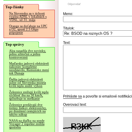
Odpovedať
Top články
Na Slovensku sa v tichosti
Meno:
vypína ADSL v lokalitách s
VDSL, už 31. mája
Orange sa doťahuje na UPC
Titulok:
a O2, spustí 2.5 Gbps
pripojenie
Text:
Top správy
Alza nasadila dve novinky,
jednu užitočnú a jednu
kontroverznú
Maďarsko jadrovú elektráreň
nakoniec kompletne
neodstavilo, Rumunsko mení
tok Dunaja
Ďalšia jadrová elektráreň
južne od Slovenska musela
kvôli teplu znížiť výkon
Železnice znižujú kvôli teplu
rýchlosť iba na 50 km/h,
Prihláste sa
a povoľte si emailové notifiká
spôsobuje to meškanie
Overovací text:
Železnice predávajú dve
tretiny lístkov elektronicky,
po donútení cestujúcich na
takýto nákup
NASA na diaľku na sonde
Voyager 2 úspešne znížila
spotrebu