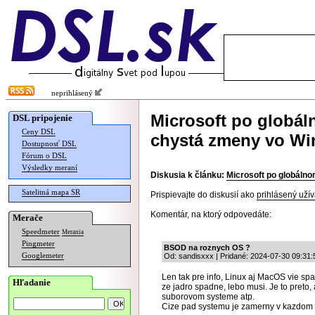
neprihlásený
Microsoft po globá
DSL pripojenie
Ceny DSL
chystá zmeny vo W
Dostupnosť DSL
Fórum o DSL
Výsledky meraní
Diskusia k článku:
Microsoft po globáln
Satelitná mapa SR
Prispievajte do diskusií ako
prihlásený užív
Komentár, na ktorý odpovedáte:
Merače
Speedmeter
Merania
Pingmeter
BSOD na roznych OS ?
Googlemeter
Od: sandisxxx | Pridané: 2024-07-30 09:31:
Len tak pre info, Linux aj MacOS vie spa
Hľadanie
ze jadro spadne, lebo musi. Je to preto,
suborovom systeme atp.
Cize pad systemu je zamerny v kazdom