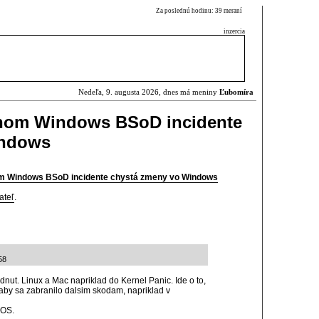
Za poslednú hodinu: 39 meraní
inzercia
Nedeľa, 9. augusta 2026, dnes má meniny
Ľubomíra
lnom Windows BSoD incidente
indows
om Windows BSoD incidente chystá zmeny vo Windows
ateľ
.
58
dnut. Linux a Mac napriklad do Kernel Panic. Ide o to,
 aby sa zabranilo dalsim skodam, napriklad v
 OS.