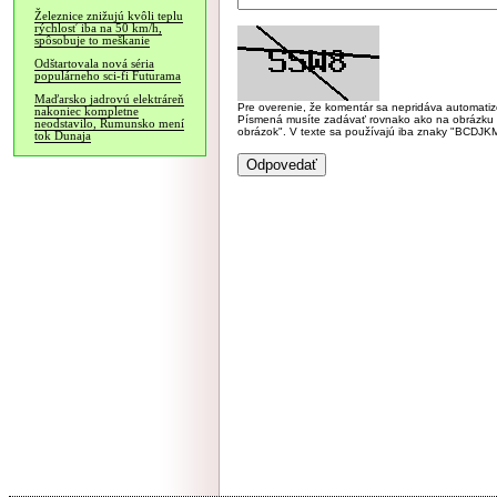
Železnice znižujú kvôli teplu
rýchlosť iba na 50 km/h,
spôsobuje to meškanie
Odštartovala nová séria
populárneho sci-fi Futurama
Maďarsko jadrovú elektráreň
Pre overenie, že komentár sa nepridáva automatizov
nakoniec kompletne
Písmená musíte zadávať rovnako ako na obrázku veľk
neodstavilo, Rumunsko mení
obrázok". V texte sa používajú iba znaky "BC
tok Dunaja