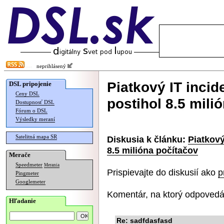
neprihlásený
Piatkový IT inci
DSL pripojenie
Ceny DSL
postihol 8.5 mili
Dostupnosť DSL
Fórum o DSL
Výsledky meraní
Satelitná mapa SR
Diskusia k článku:
Piatkový
8.5 milióna počítačov
Merače
Speedmeter
Merania
Prispievajte do diskusií ako
p
Pingmeter
Googlemeter
Komentár, na ktorý odpovedá
Hľadanie
Re: sadfdasfasd