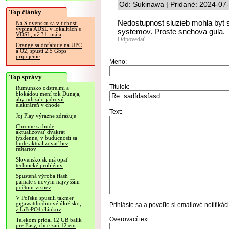
Od: Sukinawa | Pridané: 2024-07
Top články
Nedostupnost sluzieb mohla byt
Na Slovensku sa v tichosti
vypína ADSL v lokalitách s
systemov. Proste snehova gula.
VDSL, už 31. mája
Odpovedať
Orange sa doťahuje na UPC
a O2, spustí 2.5 Gbps
pripojenie
Meno:
Top správy
Titulok:
Rumunsko odstrelmi a
blokádou mení tok Dunaja,
aby udržalo jadrovú
elektráreň v chode
Text:
Joj Play výrazne zdražuje
Chrome sa bude
aktualizovať dvakrát
týždenne, v budúcnosti sa
bude aktualizovať bez
reštartov
Slovensko.sk má opäť
technické problémy
Spustená výroba flash
pamäte s novým najvyšším
počtom vrstiev
V Poľsku spustili takmer
gigawatthodinové úložisko,
Prihláste sa
a povoľte si emailové notifiká
z LiFePO4 článkov
Overovací text:
Telekom pridal 12 GB balík
pre Easy, chce zaň 12 eur