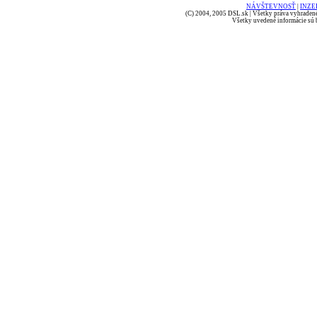
NÁVŠTEVNOSŤ
|
INZE
(C) 2004, 2005 DSL.sk | Všetky práva vyhradené
Všetky uvedené informácie sú b