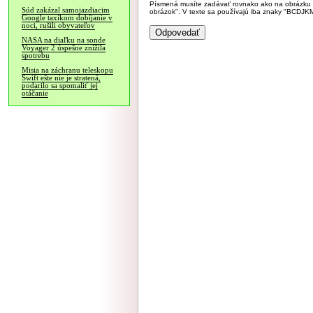
Písmená musíte zadávať rovnako ako na obrázku veľk
Súd zakázal samojazdiacim
obrázok". V texte sa používajú iba znaky "BC
Google taxíkom dobíjanie v
noci, rušili obyvateľov
NASA na diaľku na sonde
Voyager 2 úspešne znížila
spotrebu
Misia na záchranu teleskopu
Swift ešte nie je stratená,
podarilo sa spomaliť jej
otáčanie