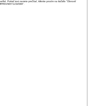
é. Pokiaľ text neviete prečítať, kliknite prosím na tlačidlo "Obnoviť
DJKMPRSVWXY1234589".