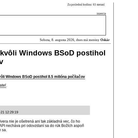
Za poslednú hodinu: 61 meraní
inzercia
Sobota, 8. augusta 2026, dnes má meniny
Oskár
t kvôli Windows BSoD postihol
v
kvôli Windows BSoD postihol 8.5 milióna počítačov
ateľ
.
-21 12:29:19
vera nie je ošetrená ani tak základná vec, čo ho
 API necháva pri odovzdaní sa do rúk Božích aspoň
 sa.