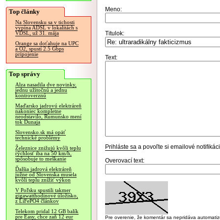
Meno:
Top články
Na Slovensku sa v tichosti
vypína ADSL v lokalitách s
Titulok:
VDSL, už 31. mája
Orange sa doťahuje na UPC
a O2, spustí 2.5 Gbps
pripojenie
Text:
Top správy
Alza nasadila dve novinky,
jednu užitočnú a jednu
kontroverznú
Maďarsko jadrovú elektráreň
nakoniec kompletne
neodstavilo, Rumunsko mení
tok Dunaja
Slovensko.sk má opäť
technické problémy
Prihláste sa
a povoľte si emailové notifiká
Železnice znižujú kvôli teplu
rýchlosť iba na 50 km/h,
spôsobuje to meškanie
Overovací text:
Ďalšia jadrová elektráreň
južne od Slovenska musela
kvôli teplu znížiť výkon
V Poľsku spustili takmer
gigawatthodinové úložisko,
z LiFePO4 článkov
Telekom pridal 12 GB balík
pre Easy, chce zaň 12 eur
Pre overenie, že komentár sa nepridáva automatizov