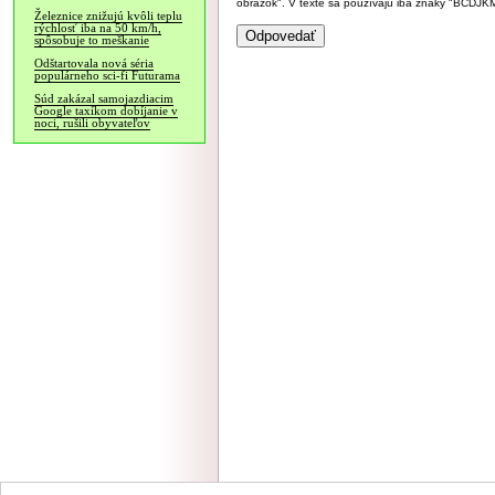
obrázok". V texte sa používajú iba znaky "BC
Železnice znižujú kvôli teplu
rýchlosť iba na 50 km/h,
spôsobuje to meškanie
Odštartovala nová séria
populárneho sci-fi Futurama
Súd zakázal samojazdiacim
Google taxíkom dobíjanie v
noci, rušili obyvateľov
NÁVŠTEVNOSŤ
|
INZE