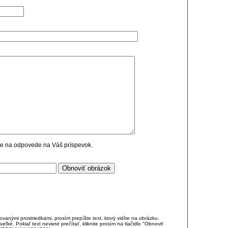
cie na odpovede na Váš príspevok.
anými prostriedkami, prosím prepíšte text, ktorý vidíte na obrázku.
é. Pokiaľ text neviete prečítať, kliknite prosím na tlačidlo "Obnoviť