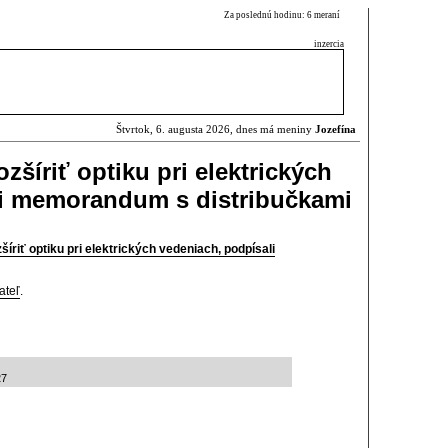
Za poslednú hodinu: 6 meraní
inzercia
Štvrtok, 6. augusta 2026, dnes má meniny
Jozefína
zšíriť optiku pri elektrických
li memorandum s distribučkami
íriť optiku pri elektrických vedeniach, podpísali
ateľ
.
27