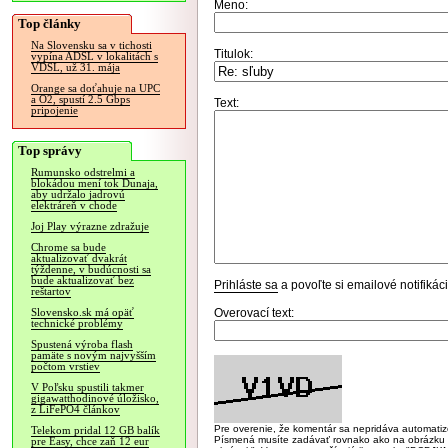
Meno:
Top články
Na Slovensku sa v tichosti
Titulok:
vypína ADSL v lokalitách s
VDSL, už 31. mája
Orange sa doťahuje na UPC
a O2, spustí 2.5 Gbps
Text:
pripojenie
Top správy
Rumunsko odstrelmi a
blokádou mení tok Dunaja,
aby udržalo jadrovú
elektráreň v chode
Joj Play výrazne zdražuje
Chrome sa bude
aktualizovať dvakrát
týždenne, v budúcnosti sa
bude aktualizovať bez
Prihláste sa
a povoľte si emailové notifiká
reštartov
Overovací text:
Slovensko.sk má opäť
technické problémy
Spustená výroba flash
pamäte s novým najvyšším
počtom vrstiev
V Poľsku spustili takmer
gigawatthodinové úložisko,
z LiFePO4 článkov
Pre overenie, že komentár sa nepridáva automatizov
Telekom pridal 12 GB balík
Písmená musíte zadávať rovnako ako na obrázku veľk
pre Easy, chce zaň 12 eur