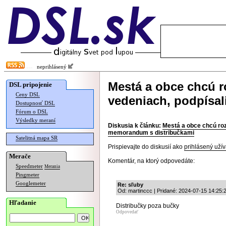
neprihlásený
Mestá a obce chcú ro
DSL pripojenie
Ceny DSL
vedeniach, podpísa
Dostupnosť DSL
Fórum o DSL
Výsledky meraní
Diskusia k článku:
Mestá a obce chcú rozš
memorandum s distribučkami
Satelitná mapa SR
Prispievajte do diskusií ako
prihlásený užív
Merače
Komentár, na ktorý odpovedáte:
Speedmeter
Merania
Pingmeter
Googlemeter
Re: sľuby
Od: martinccc | Pridané: 2024-07-15 14:25:
Hľadanie
Distribučky poza bučky
Odpovedať