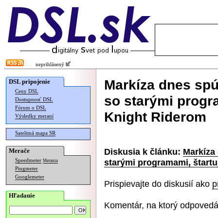
neprihlásený
Markíza dnes spú
DSL pripojenie
Ceny DSL
so starými progra
Dostupnosť DSL
Fórum o DSL
Knight Riderom
Výsledky meraní
Satelitná mapa SR
Diskusia k článku:
Markíza 
Merače
starými programami, štartu
Speedmeter
Merania
Pingmeter
Googlemeter
Prispievajte do diskusií ako
p
Hľadanie
Komentár, na ktorý odpovedá