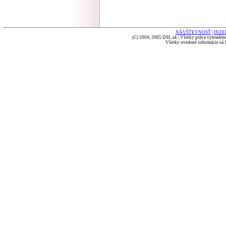
NÁVŠTEVNOSŤ
|
INZE
(C) 2004, 2005 DSL.sk | Všetky práva vyhradené
Všetky uvedené informácie sú b