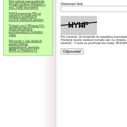
Súd zakázal samojazdiacim
Overovací text:
Google taxíkom dobíjanie v
noci, rušili obyvateľov
NASA pripravuje ISS na
inštaláciu posledných
nových solárnych panelov
Vydaný nový FFmpeg 9.0,
zlepšil akceleráciu
profesionálnych formátov
videa
Pre overenie, že komentár sa nepridáva automatizov
Písmená musíte zadávať rovnako ako na obrázku veľk
Microsoft v čase drahých
obrázok". V texte sa používajú iba znaky "BC
pamätí sľubuje
optimalizovať spotrebu
RAM vo Windows 11