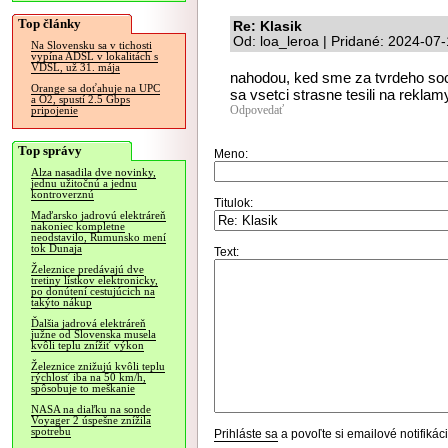
Top články
Re: Klasik
Od: loa_leroa | Pridané: 2024-07
Na Slovensku sa v tichosti
vypína ADSL v lokalitách s
VDSL, už 31. mája
nahodou, ked sme za tvrdeho soci
Orange sa doťahuje na UPC
sa vsetci strasne tesili na reklam
a O2, spustí 2.5 Gbps
Odpovedať
pripojenie
Top správy
Meno:
Alza nasadila dve novinky,
jednu užitočnú a jednu
kontroverznú
Titulok:
Maďarsko jadrovú elektráreň
nakoniec kompletne
neodstavilo, Rumunsko mení
tok Dunaja
Text:
Železnice predávajú dve
tretiny lístkov elektronicky,
po donútení cestujúcich na
takýto nákup
Ďalšia jadrová elektráreň
južne od Slovenska musela
kvôli teplu znížiť výkon
Železnice znižujú kvôli teplu
rýchlosť iba na 50 km/h,
spôsobuje to meškanie
NASA na diaľku na sonde
Voyager 2 úspešne znížila
spotrebu
Prihláste sa
a povoľte si emailové notifiká