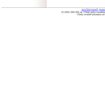
NÁVŠTEVNOSŤ
|
INZE
(C) 2004, 2005 DSL.sk | Všetky práva vyhradené
Všetky uvedené informácie sú b