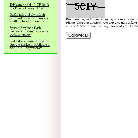
Telekom pridal 12 GB balík
pre Easy, chce zaň 12 eur
Ďalšia jadrová elektráreň
južne od Slovenska musela
Pre overenie, že komentár sa nepridáva automatizov
kvôli teplu znížiť výkon
Písmená musíte zadávať rovnako ako na obrázku veľk
obrázok". V texte sa používajú iba znaky "BC
Spustená výroba flash
pamäte s novým najvyšším
počtom vrstiev
Súd zakázal samojazdiacim
Google taxíkom dobíjanie v
noci, rušili obyvateľov