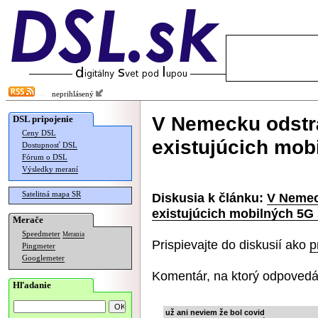
neprihlásený
V Nemecku odstr
DSL pripojenie
Ceny DSL
existujúcich mobi
Dostupnosť DSL
Fórum o DSL
Výsledky meraní
Satelitná mapa SR
Diskusia k článku:
V Nemec
existujúcich mobilných 5G 
Merače
Speedmeter
Merania
Prispievajte do diskusií ako
p
Pingmeter
Googlemeter
Komentár, na ktorý odpovedá
Hľadanie
už ani neviem že bol covid