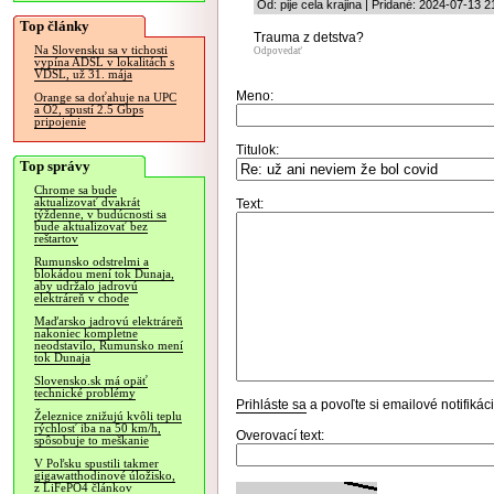
Od: pije cela krajina | Pridané: 2024-07-13 2
Top články
Trauma z detstva?
Na Slovensku sa v tichosti
Odpovedať
vypína ADSL v lokalitách s
VDSL, už 31. mája
Meno:
Orange sa doťahuje na UPC
a O2, spustí 2.5 Gbps
pripojenie
Titulok:
Top správy
Chrome sa bude
aktualizovať dvakrát
Text:
týždenne, v budúcnosti sa
bude aktualizovať bez
reštartov
Rumunsko odstrelmi a
blokádou mení tok Dunaja,
aby udržalo jadrovú
elektráreň v chode
Maďarsko jadrovú elektráreň
nakoniec kompletne
neodstavilo, Rumunsko mení
tok Dunaja
Slovensko.sk má opäť
technické problémy
Prihláste sa
a povoľte si emailové notifiká
Železnice znižujú kvôli teplu
rýchlosť iba na 50 km/h,
Overovací text:
spôsobuje to meškanie
V Poľsku spustili takmer
gigawatthodinové úložisko,
z LiFePO4 článkov